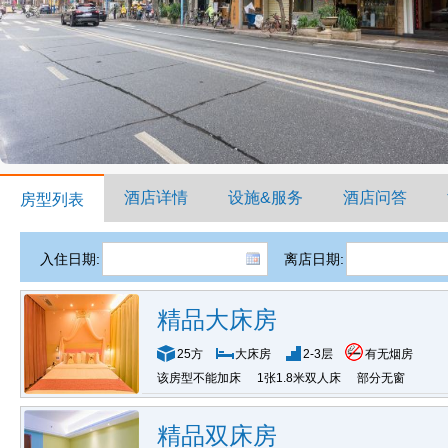
酒店详情
设施&服务
酒店问答
房型列表
入住日期:
离店日期:
精品大床房
25方
大床房
2-3层
有无烟房
该房型不能加床
1张1.8米双人床
部分无窗
精品双床房