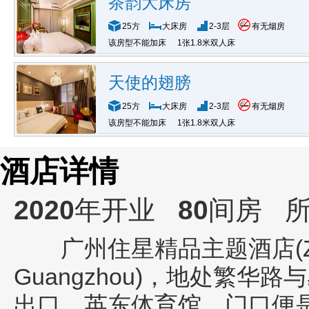
茶韵大床房
25方
大床房
2-3层
有无烟房
该房型不能加床
1张1.8米双人床
天使的翅膀
25方
大床房
2-3层
有无烟房
该房型不能加床
1张1.8米双人床
酒店详情
2020
年开业
80
间房
所
广州住星精品主题酒店(Zhuxin
Guangzhou)
，地处繁华路与
出口，英东体育馆，门口便