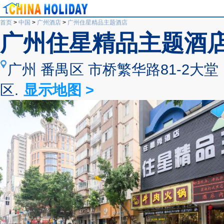
首页
>
中国
>
广州酒店
>
广州住星精品主题酒店
广州住星精品主题酒
广州 番禺区 市桥繁华路81-2
区.
显示地图 >