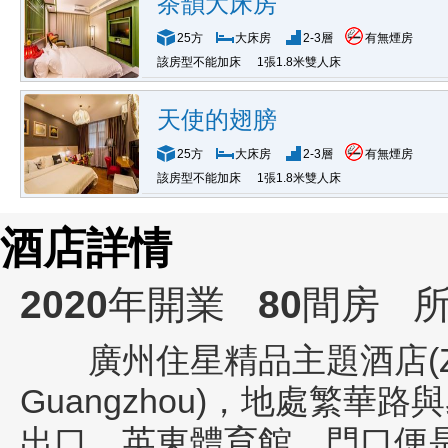
茶韻大床房
25方
大床房
2-3層
有無煙房
該房型不能加床
1張1.8米雙人床
天使的翅膀
25方
大床房
2-3層
有無煙房
該房型不能加床
1張1.8米雙人床
酒店詳情
2020
年開業
80
間房
所
廣州住星精品主題酒店(Zhuxin
Guangzhou)
，地處繁華路與
出口，英東體育館，門口便