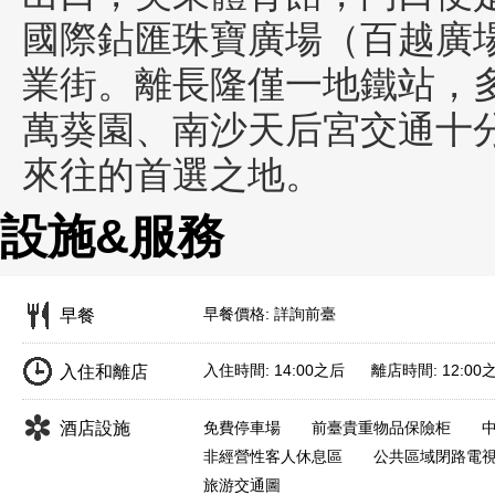
國際鉆匯珠寶廣場（百越廣
業街。離長隆僅一地鐵站，
萬葵園、南沙天后宮交通十
來往的首選之地。
設施&服務
早餐價格: 詳詢前臺
早餐
入住時間: 14:00之后 離店時間: 12:00
入住和離店
酒店設施
免費停車場
前臺貴重物品保險柜
非經營性客人休息區
公共區域閉路電
旅游交通圖