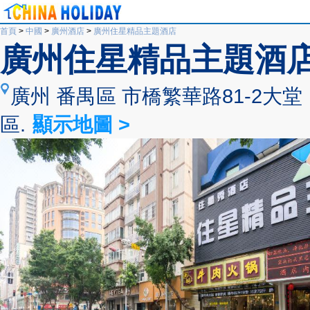
首頁
>
中國
>
廣州酒店
>
廣州住星精品主題酒店
廣州住星精品主題酒
廣州 番禺區 市橋繁華路81-2
區.
顯示地圖 >