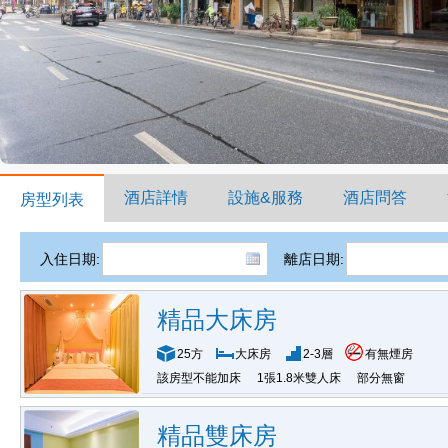
酒店詳情
設施&服務
酒店問答
房型列表
入住日期:
離店日期:
精品大床房
25方
大床房
2-3層
有無煙房
該房型不能加床
1張1.8米雙人床
部分無窗
精品雙床房