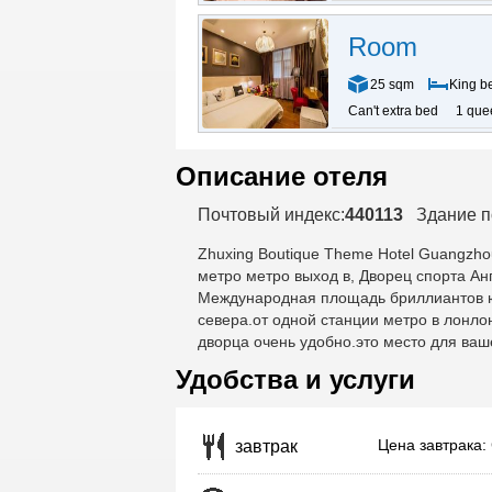
Room
25 sqm
King b
Can't extra bed
1 que
Описание отеля
Почтовый индекс:
440113
Здание п
Zhuxing Boutique Theme Hotel Guangzho
метро метро выход в, Дворец спорта Анг
Международная площадь бриллиантов юв
севера.от одной станции метро в лонло
дворца очень удобно.это место для ваше
Удобства и услуги
Цена завтрака:
завтрак