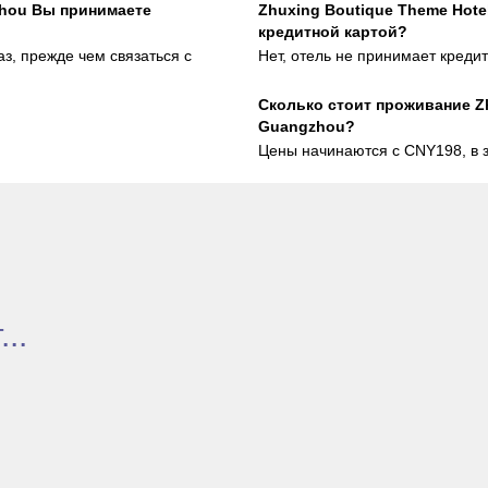
zhou Вы принимаете
Zhuxing Boutique Theme Hot
кредитной картой?
аз, прежде чем связаться с
Нет, отель не принимает креди
Сколько стоит проживаниe Zh
Guangzhou?
Цены начинаются с CNY198, в з
..