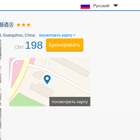
Русский
t, Guangzhou, China.
посмотреть карту >
198
Бронировать
CNY
посмотреть карту