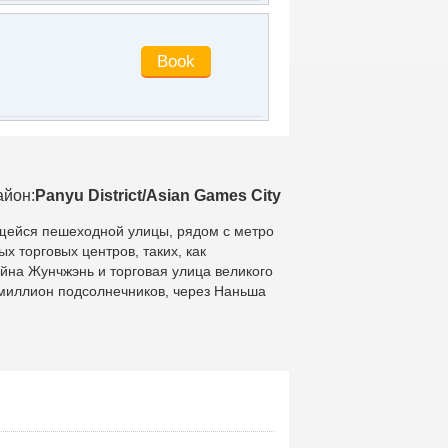
йон:
Panyu District/Asian Games City
щейся пешеходной улицы, рядом с метро
х торговых центров, таких, как
на Жунчжэнь и торговая улица великого
, миллион подсолнечников, через Наньша