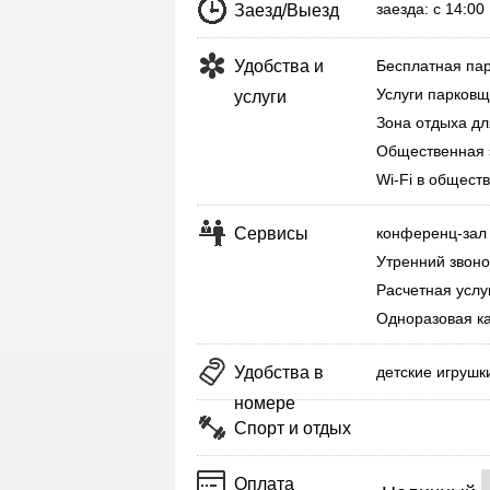
заезда: с 14:0
Заезд/Выезд
Удобства и
Бесплатная пар
Услуги парковщ
услуги
Зона отдыха дл
Общественная 
Wi-Fi в общест
Сервисы
конференц-зал
Утренний звоно
Расчетная услу
Одноразовая к
Удобства в
детские игрушк
номере
Спорт и отдых
Оплата