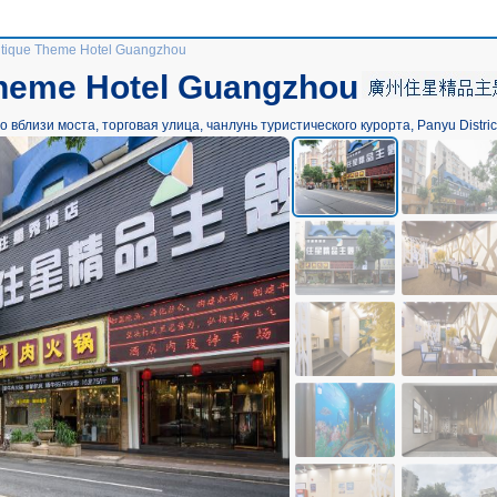
tique Theme Hotel Guangzhou
Theme Hotel Guangzhou
о вблизи моста, торговая улица, чанлунь туристического курорта, Panyu Distric