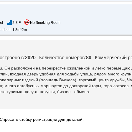
ed
2-3 F
No Smoking Room
en bed: 1.8m*2m
остроено в:
2020
Количество номеров:
80
Коммерческий ра
u
, Он расположен на перекрестке оживленной и легко перемещаю
лии, входная дверь удобная для ходьбы улица, рядом много крупны
елирных изделий (площадь Вьекеса), торговый центр дружбы, Чай
нг, много автобусных маршрутов до докторской горы, гора лотосов
го туризма, досуга, покупки, бизнес - обмена.
 Спросите стойку регистрации для деталей.