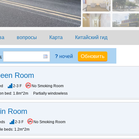
ва
вопросы
Карта
Китайский гид
?
ночей
:
ueen Room
ed
2-3 F
No Smoking Room
en bed: 1.8m*2m
Partially windowless
win Room
eds
2-3 F
No Smoking Room
gle beds: 1.2m*2m