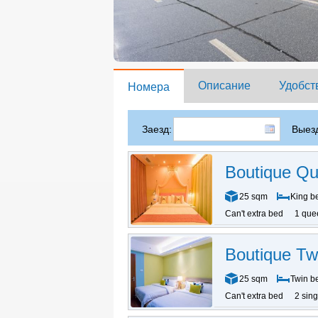
Описание
Удобст
Номера
Заезд:
Выезд
Boutique Q
25 sqm
King b
Can't extra bed
1 que
Boutique T
25 sqm
Twin b
Can't extra bed
2 sin