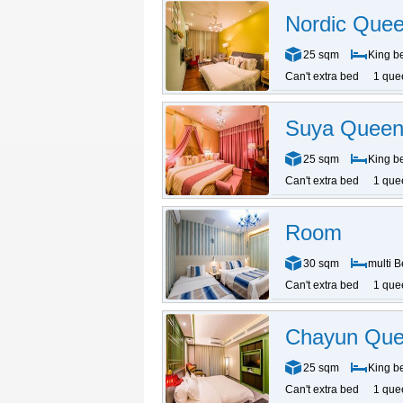
Nordic Que
25 sqm
King b
Can't extra bed
1 que
Suya Quee
25 sqm
King b
Can't extra bed
1 que
Room
30 sqm
multi 
Can't extra bed
1 que
Chayun Qu
25 sqm
King b
Can't extra bed
1 que