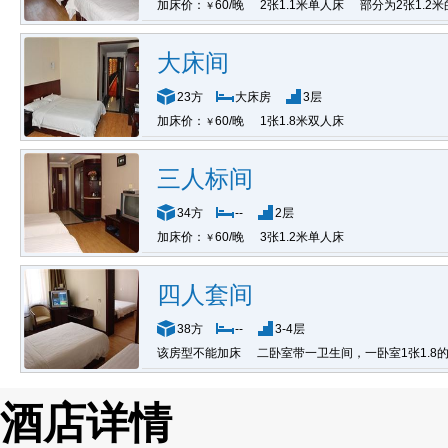
加床价：
60/晚
2张1.1米单人床
部分为2张1.2
￥
大床间
23方
大床房
3层
加床价：
60/晚
1张1.8米双人床
￥
三人标间
34方
--
2层
加床价：
60/晚
3张1.2米单人床
￥
四人套间
38方
--
3-4层
该房型不能加床
二卧室带一卫生间，一卧室1张1.8的
酒店详情