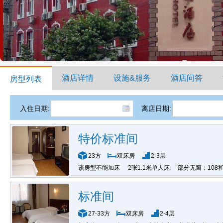
酒店详情
设施&服务
酒店问答
房型列表
入住日期:
离店日期:
特价标准间
23方
双床房
2-3层
该房型不能加床
2张1.1米单人床
部分无窗；108
标准间
27-33方
双床房
2-4层