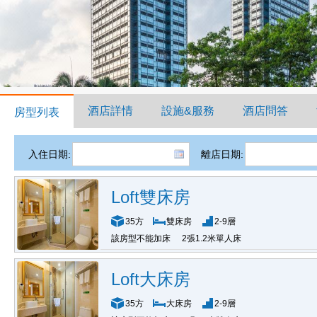
酒店詳情
設施&服務
酒店問答
房型列表
入住日期:
離店日期:
Loft雙床房
35方
雙床房
2-9層
該房型不能加床
2張1.2米單人床
Loft大床房
35方
大床房
2-9層