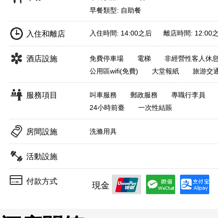
早餐類型: 自助餐
入住時間: 14:00之后 離店時間: 12:00
入住和離店
酒店設施
免費停車場
電梯
非經營性客人休
公用區wifi(免費)
大堂報紙
旅游交
服務項目
叫車服務
郵政服務
專職行李員
24小時前臺
一次性結賬
房間設施
洗滌用具
活動設施
付款方式
現金