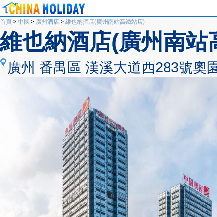
首頁
>
中國
>
廣州酒店
>
維也納酒店(廣州南站高鐵站店)
維也納酒店(廣州南站
廣州 番禺區 漢溪大道西283號奧