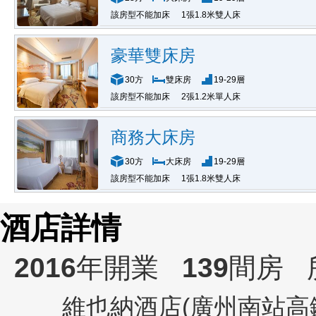
該房型不能加床
1張1.8米雙人床
豪華雙床房
30方
雙床房
19-29層
該房型不能加床
2張1.2米單人床
商務大床房
30方
大床房
19-29層
該房型不能加床
1張1.8米雙人床
酒店詳情
2016
年開業
139
間房
維也納酒店(廣州南站高鐵站店)(