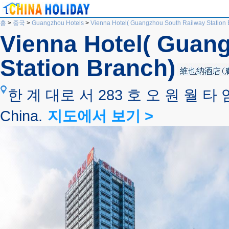
홈
>
중국
>
Guangzhou Hotels
>
Vienna Hotel( Guangzhou South Railway Station 
Vienna Hotel( Guan
Station Branch)
한 계 대로 서 283 호 오 원 월 타 임 스 
China.
지도에서 보기 >