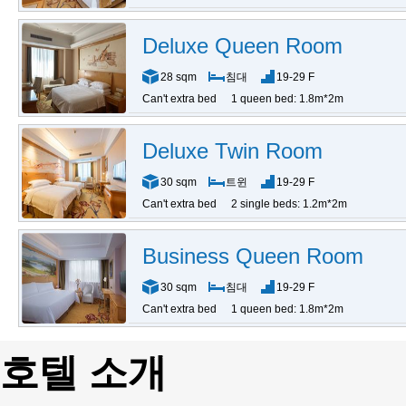
Deluxe Queen Room
28 sqm
침대
19-29 F
Can't extra bed
1 queen bed: 1.8m*2m
Deluxe Twin Room
30 sqm
트윈
19-29 F
Can't extra bed
2 single beds: 1.2m*2m
Business Queen Room
30 sqm
침대
19-29 F
Can't extra bed
1 queen bed: 1.8m*2m
호텔 소개