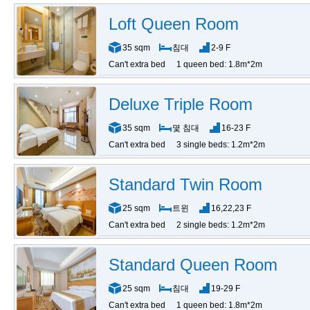
Loft Queen Room
35 sqm
침대
2-9 F
Can't extra bed
1 queen bed: 1.8m*2m
Deluxe Triple Room
35 sqm
몇 침대
16-23 F
Can't extra bed
3 single beds: 1.2m*2m
Standard Twin Room
25 sqm
트윈
16,22,23 F
Can't extra bed
2 single beds: 1.2m*2m
Standard Queen Room
25 sqm
침대
19-29 F
Can't extra bed
1 queen bed: 1.8m*2m