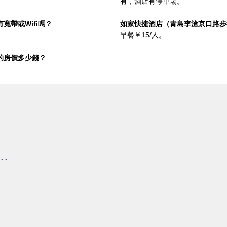
有，酒店有停車場。
帶或Wifi嗎？
如家快捷酒店（青島李滄京口路步
早餐￥15/人。
的房價多少錢？
.