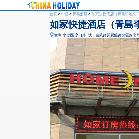
首頁
>
中國
>
青島酒店
>
如家快捷酒店（青島李滄京
如家快捷酒店（青島
青島 李滄區 京口路1號，書院路與夏莊路交匯處南行10