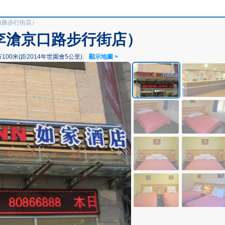
口路步行街店）
李滄京口路步行街店）
0米(距2014年世園會5公里).
顯示地圖 >