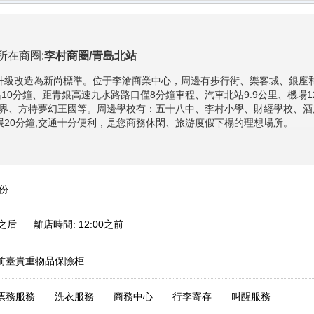
所在商圈:
李村商圈/青島北站
面升級改造為新尚標準。位于李滄商業中心，周邊有步行街、樂客城、銀座
站10分鐘、距青銀高速九水路路口僅8分鐘車程、汽車北站9.9公里、機場
界、方特夢幻王國等。周邊學校有：五十八中、李村小學、財經學校、酒
展20分鐘,交通十分便利，是您商務休閑、旅游度假下榻的理想場所。
/份
0之后 離店時間: 12:00之前
前臺貴重物品保險柜
票務服務
洗衣服務
商務中心
行李寄存
叫醒服務