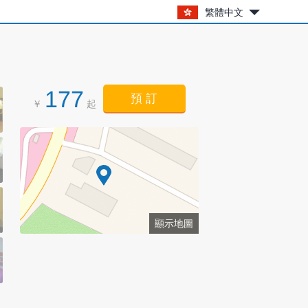
繁體中文
177
預 訂
￥
起
顯示地圖