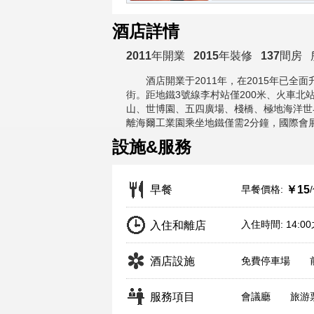
酒店詳情
2011
年開業
2015
年裝修
137
間房
酒店開業于2011年，在2015年已全
街。距地鐵3號線李村站僅200米、火車北
山、世博園、五四廣場、棧橋、極地海洋世
離海爾工業園乘坐地鐵僅需2分鐘，國際會
設施&服務
早餐價格:
早餐
￥15
入住時間: 14:0
入住和離店
酒店設施
免費停車場
服務項目
會議廳
旅游