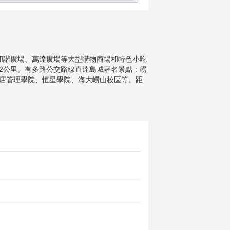
和諧廣場、萬達廣場等大型購物商場和特色小吃
12公里。有多路公交路線直達島城著名景點：嶗
店管理學院、恒星學院、海大嶗山校區等。距