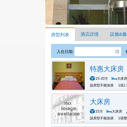
酒店詳情
設施&服
房型列表
入住日期:
特惠大床房
15-20方
大床
該房型不能加床
1張1
大床房
15方
大床房
該房型不能加床
1張