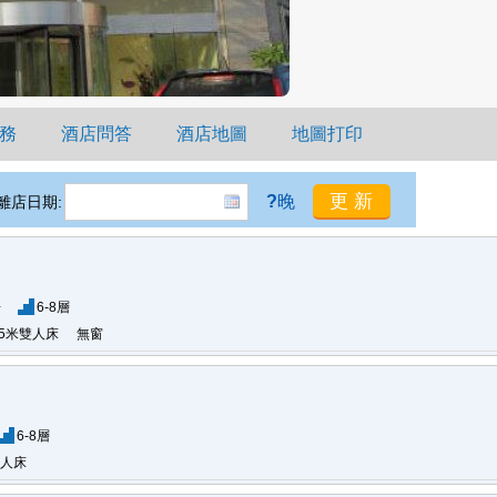
務
酒店問答
酒店地圖
地圖打印
?
晚
離店日期:
房
6-8層
.5米雙人床
無窗
6-8層
雙人床