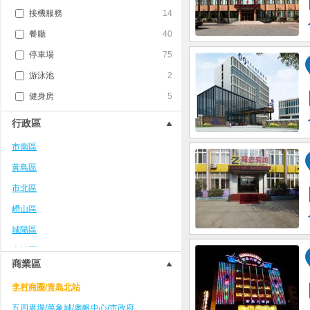
接機服務
14
餐廳
40
停車場
75
游泳池
2
健身房
5
行政區
市南區
黃島區
市北區
嶗山區
城陽區
李滄區
商業區
城陽區
李村商圈/青島北站
即墨區
五四廣場/萬象城/奧帆中心/市政府