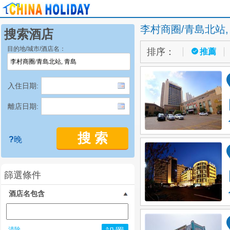
李村商圈/青島北站,
搜索酒店
目的地/城市/酒店名：
排序：
推薦
入住日期:
離店日期:
搜 索
?
晚
篩選條件
酒店名包含
清除