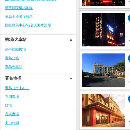
流亭國際機場地區
黃島金沙灘度假區
國際會展中心/石老人海水浴場
西海岸度假區
機場/火車站
青島火車站/棧橋/中山路劈柴院
流亭國際機場
市北中央商務區
青島北站
即墨古城/中心區域
青島火車站
臺東步行街/啤酒街
四方長途汽車站區/凱德廣場
著名地標
八大關/第一海水浴場/中山公園
青島（市中心）
中聯自由港灣/游輪母港/德國風情街
五四廣場
城陽綜合商務區/農業大學
棧橋
方特夢幻王國/紅島高新區
音樂廣場
嶗山風景區
中山公園
青島大學