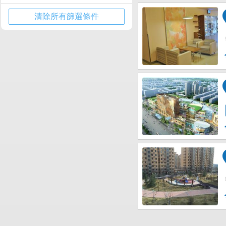
海底世界
溫泉度假區/藍色硅谷
清除所有篩選條件
石老人海水浴場
靈山島度假區
奧帆中心
極地海洋世界
嶗山風景名勝區
青島大學
魯迅公園
天主教堂
動物園
國際啤酒城