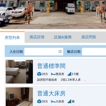
酒店詳情
設施&服務
酒店問答
房型列表
入住日期:
離店日期:
普通標準間
26方
雙床房
3 5層
該房型不能加床
2張1.2米單人床
、
普通大床房
26方
大床房
層