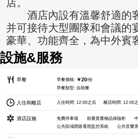
店。
酒店內設有溫馨舒適的客房
并可接待大型團隊和會議的
豪華、功能齊全，為中外賓
設施&服務
早餐價格:
/份
早餐
￥20
早餐類型: 自助餐
入住時間: 12:00之后 離店時間: 12:00
入住和離店
酒店設施
免費停車場
前臺貴重物品保險柜
公共區域閉路電視監控系統
公共音響