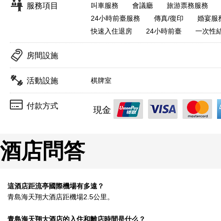
服務項目
叫車服務
會議廳
旅游票務服務
24小時前臺服務
傳真/復印
婚宴服
快速入住退房
24小時前臺
一次性
房間設施
活動設施
棋牌室
付款方式
現金
酒店問答
這酒店距流亭國際機場有多遠？
青島海天翔大酒店距機場2.5公里。
青島海天翔大酒店的入住和離店時間是什么？