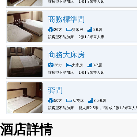
該房型不能加床
1張1.8米雙人床
商務標準間
26方
雙床房
5-6層
該房型不能加床
2張1.3米單人床
商務大床房
26方
大床房
3-7層
該房型不能加床
1張1.8米雙人床
套間
50方
大/雙床
3 5-6層
該房型不能加床
雙人床2.5米，1張 或 2張1.3米單人
酒店詳情