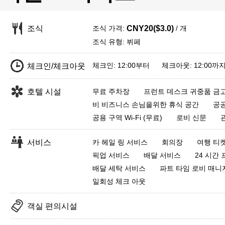
조식 가격:
/ 개
조식
CNY20($3.0)
조식 유형: 뷔페
체크인: 12:00부터 체크아웃: 12:00까
체크인/체크아웃
호텔 시설
무료 주차장
프런트 데스크 귀중품 금
비 비즈니스 손님을위한 휴식 공간
공공
공용 구역 Wi-Fi (무료)
로비 신문
서비스
카 헤일 링 서비스
회의장
여행 티
픽업 서비스
배달 서비스
24 시간
배달 세탁 서비스
파트 타임 로비 매니
일회성 체크 아웃
객실 편의시설