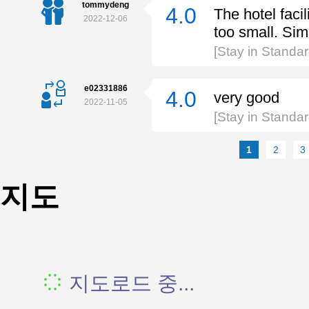
tommydeng
4.0
The hotel facil
2022-12-06
too small. Si
[Stay in Stand
e02331886
4.0
very good
2022-11-05
[Stay in Stand
1
2
3
지도
지도로드 중...