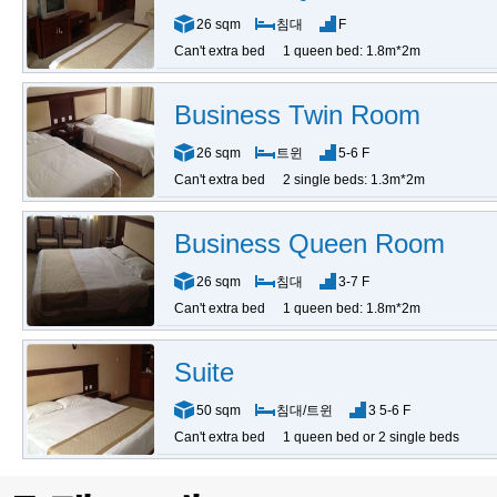
26 sqm
침대
F
Can't extra bed
1 queen bed: 1.8m*2m
Business Twin Room
26 sqm
트윈
5-6 F
Can't extra bed
2 single beds: 1.3m*2m
Business Queen Room
26 sqm
침대
3-7 F
Can't extra bed
1 queen bed: 1.8m*2m
Suite
50 sqm
침대/트윈
3 5-6 F
Can't extra bed
1 queen bed or 2 single beds