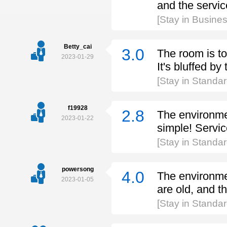
and the servic
[Stay in Busin
Betty_cai
3.0
The room is to
2023-01-29
It's bluffed by
[Stay in Stand
f19928
2.8
The environmen
2023-01-22
simple! Servic
[Stay in Stand
powersong
4.0
The environmen
2023-01-05
are old, and t
[Stay in Stand