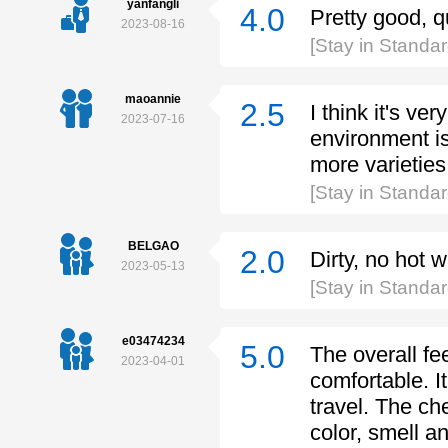
yanfangli
4.0
Pretty good, q
2023-08-16
[Stay in Stand
maoannie
2.5
I think it's ve
2023-07-16
environment is
more varieties
[Stay in Standa
BELGAO
2.0
Dirty, no hot 
2023-05-13
[Stay in Standa
e03474234
5.0
The overall fe
2023-04-01
comfortable. It
travel. The che
color, smell a