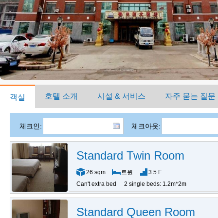
호텔 소개
시설 & 서비스
자주 묻는 질문
객실
체크인:
체크아웃:
Standard Twin Room
26 sqm
트윈
3 5 F
Can't extra bed
2 single beds: 1.2m*2m
Standard Queen Room