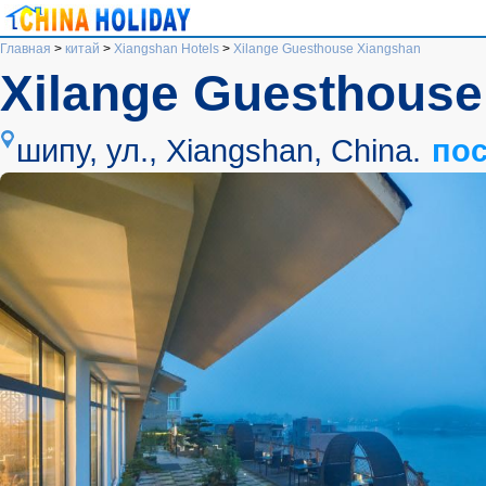
Главная
>
китай
>
Xiangshan Hotels
>
Xilange Guesthouse Xiangshan
Xilange Guesthouse
шипу, ул., Xiangshan, China.
пос