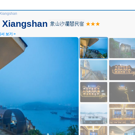
 Xiangshan
 Xiangshan
서 보기 >