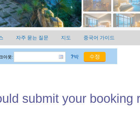
스
자주 묻는 질문
지도
중국어 가이드
?
박
크아웃:
ould submit your booking 