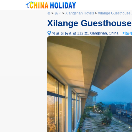
홈
>
중국
>
Xiangshan Hotels
>
Xilange Guesthouse
Xilange Guesthouse
석 포 진 동관 로 112 호, Xiangshan, China.
지도에