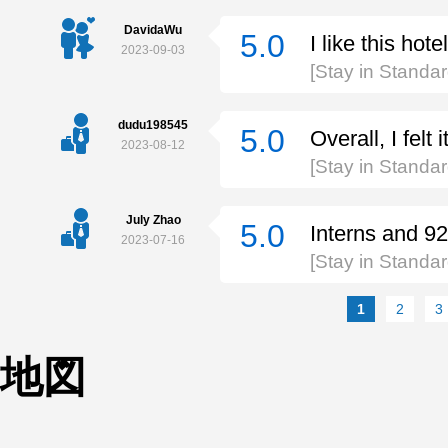
DavidaWu
5.0
I like this hotel
2023-09-03
[Stay in Standa
dudu198545
5.0
Overall, I felt
2023-08-12
[Stay in Stand
July Zhao
5.0
Interns and 92
2023-07-16
[Stay in Stand
1
2
3
地図