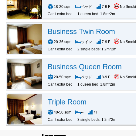
18-20 sqm
ベッド
7-9 F
No Smok
Can't extra bed
1 queen bed: 1.8m*2m
Business Twin Room
20-36 sqm
ツイン
7-9 F
No Smok
Can't extra bed
2 single beds: 1.2m*2m
Business Queen Room
20-50 sqm
ベッド
8-9 F
No Smok
Can't extra bed
1 queen bed: 1.8m*2m
Triple Room
40-50 sqm
--
7 F
Can't extra bed
3 single beds: 1.2m*2m