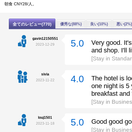
朝食 CNY28/人。
全てのレビュー(770)
優秀な(88%)
良い(10%)
悪い(2%)
gavin12150551
5.0
Very good. It's
2023-12-29
and shop. I'll l
[Stay in Stand
sivia
4.0
The hotel is l
2023-11-22
one night is 5 
breakfast and
[Stay in Busin
louj1501
5.0
Good good go
2023-11-18
[Stay in Busin