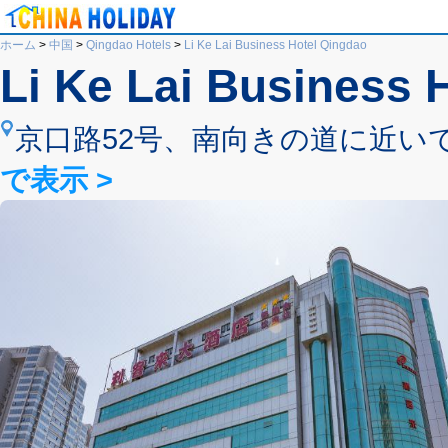
ホーム
>
中国
>
Qingdao Hotels
>
Li Ke Lai Business Hotel Qingdao
Li Ke Lai Business 
京口路52号、南向きの道に近いです。, Lica
で表示 >