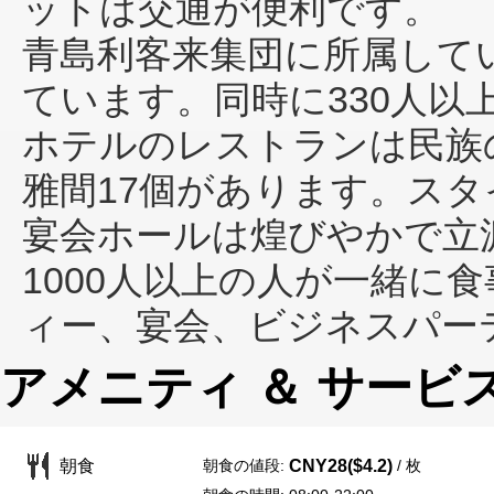
ットは交通が便利です。
青島利客来集団に所属して
ています。同時に330人以
ホテルのレストランは民族
雅間17個があります。ス
宴会ホールは煌びやかで立
1000人以上の人が一緒に
ィー、宴会、ビジネスパー
アメニティ ＆ サービ
朝食の値段:
/ 枚
朝食
CNY28($4.2)