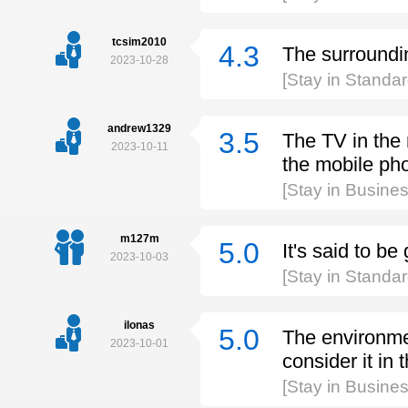
tcsim2010
4.3
The surroundin
2023-10-28
[Stay in Standa
andrew1329
3.5
The TV in the 
2023-10-11
the mobile ph
[Stay in Busin
m127m
5.0
It's said to be
2023-10-03
[Stay in Standa
ilonas
5.0
The environment
2023-10-01
consider it in 
[Stay in Busin