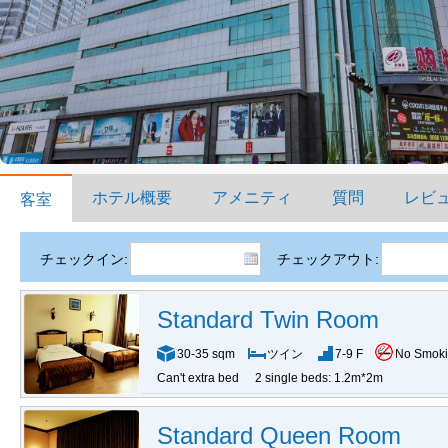
ホテル概要
アメニティ
質問
レビ
客室
チェックイン:
チェックアウト:
Standard Twin Room
30-35 sqm
ツイン
7-9 F
No Smok
Can't extra bed
2 single beds: 1.2m*2m
Standard Queen Room