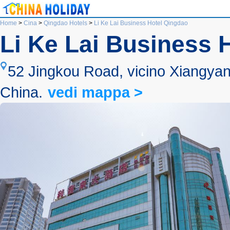
Home
>
Cina
>
Qingdao Hotels
>
Li Ke Lai Business Hotel Qingdao
Li Ke Lai Business 
52 Jingkou Road, vicino Xiangyan
China.
vedi mappa >