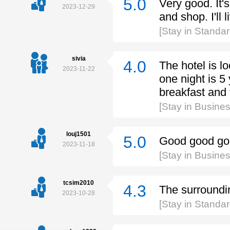
5.0
Very good. It's
2023-12-29
and shop. I'll l
[Stay in Stand
sivia
4.0
The hotel is l
2023-11-22
one night is 5 
breakfast and
[Stay in Busin
louj1501
5.0
Good good go
2023-11-18
[Stay in Busin
tcsim2010
4.3
The surroundin
2023-10-28
[Stay in Standa