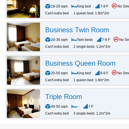
18-20 sqm
King bed
7-9 F
No Sm
Can't extra bed
1 queen bed: 1.8m*2m
Business Twin Room
20-36 sqm
Twin beds
7-9 F
No S
Can't extra bed
2 single beds: 1.2m*2m
Business Queen Room
20-50 sqm
King bed
8-9 F
No Sm
Can't extra bed
1 queen bed: 1.8m*2m
Triple Room
40-50 sqm
--
7 F
Can't extra bed
3 single beds: 1.2m*2m