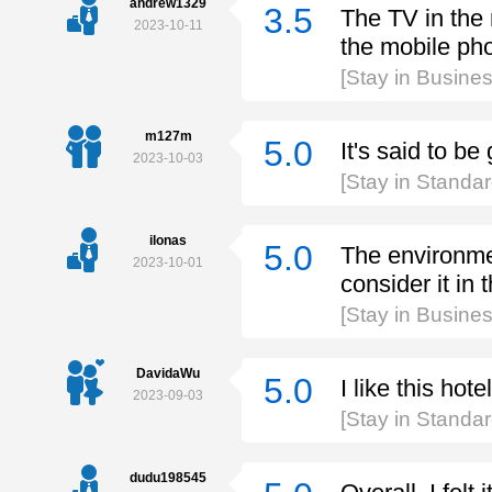
andrew1329
3.5
The TV in the 
2023-10-11
the mobile ph
[Stay in Busin
m127m
5.0
It's said to be
2023-10-03
[Stay in Standa
ilonas
5.0
The environment
2023-10-01
consider it in 
[Stay in Busin
DavidaWu
5.0
I like this hotel
2023-09-03
[Stay in Standa
dudu198545