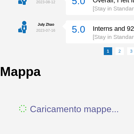
5.0
Overall, I felt
2023-08-12
[Stay in Stand
July Zhao
5.0
Interns and 92
2023-07-16
[Stay in Stand
1
2
3
Mappa
Caricamento mappe...