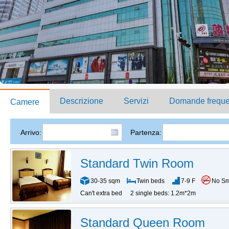
Descrizione
Servizi
Domande freque
Camere
Arrivo:
Partenza:
Standard Twin Room
30-35 sqm
Twin beds
7-9 F
No S
Can't extra bed
2 single beds: 1.2m*2m
Standard Queen Room