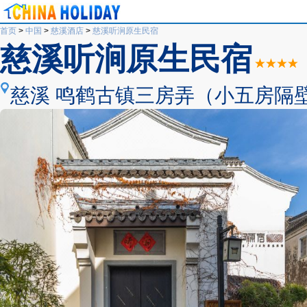
首页
>
中国
>
慈溪酒店
>
慈溪听涧原生民宿
慈溪听涧原生民宿
慈溪 鸣鹤古镇三房弄（小五房隔壁