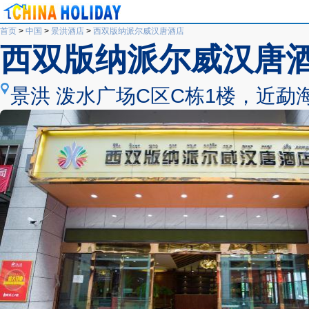
首页
>
中国
>
景洪酒店
>
西双版纳派尔威汉唐酒店
西双版纳派尔威汉唐
景洪 泼水广场C区C栋1楼，近勐海