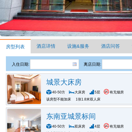
酒店详情
设施&服务
酒店问答
房型列表
入住日期:
离店日期:
城景大床房
40-50方
大床房
5层
有无烟房
该房型不能加床
1张1.8米双人床
东南亚城景标间
40-50方
双床房
4层
有无烟房