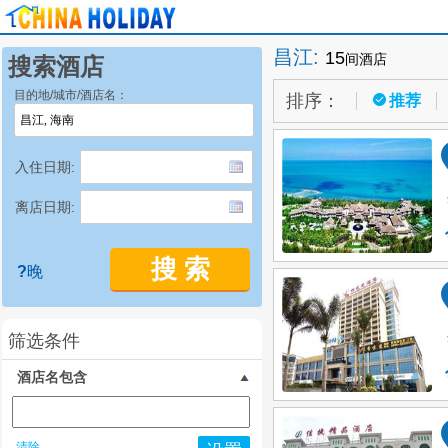
昌江
:
15
间酒店
搜索酒店
目的地/城市/酒店名：
排序：
推荐
入住日期:
离店日期:
搜 索
?
晚
筛选条件
酒店名包含
清除