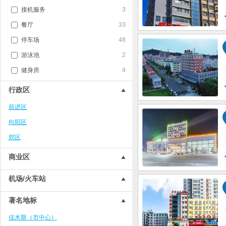
接机服务
3
餐厅
33
停车场
48
游泳池
2
健身房
4
行政区
前进区
向阳区
郊区
商业区
机场/火车站
著名地标
佳木斯（市中心）