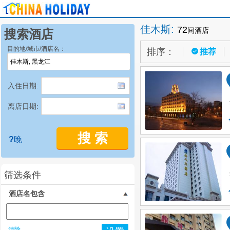
佳木斯
:
72
间酒店
搜索酒店
目的地/城市/酒店名：
排序：
推荐
入住日期:
离店日期:
搜 索
?
晚
筛选条件
酒店名包含
清除