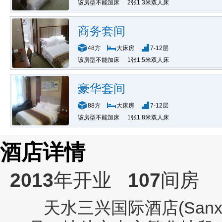
该房型不能加床
2张1.3米双人床
商务套间
48方
大床房
7-12层
该房型不能加床
1张1.5米双人床
豪华套间
88方
大床房
7-12层
该房型不能加床
1张1.8米双人床
酒店详情
2013
年开业
107
间房
天水三兴国际酒店(Sanxing I