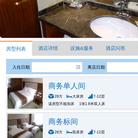
酒店详情
设施&服务
酒店问答
房型列表
入住日期:
离店日期:
商务单人间
28方
大床房
7-12层
该房型不能加床
1张1.8米双人床
商务标间
28方
双床房
7-12层