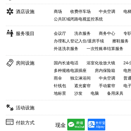
酒店设施
商场
收费停车场
中央空调
电
公共区域闭路电视监控系统
服务项目
会议厅
洗衣服务
商务中心
专
办理私人登记入住/退房手续
擦鞋服务
外送洗衣服务
一次性账单结算服务
房间设施
国内长途电话
浴室化妆放大镜
24
多种规格电源插座
房内保险箱
电
雨伞
独立淋浴间
中央空调
普
针线包
遮光窗帘
手动窗帘
电
地标景
沙发
电脑
备用床具
活动设施
付款方式
现金