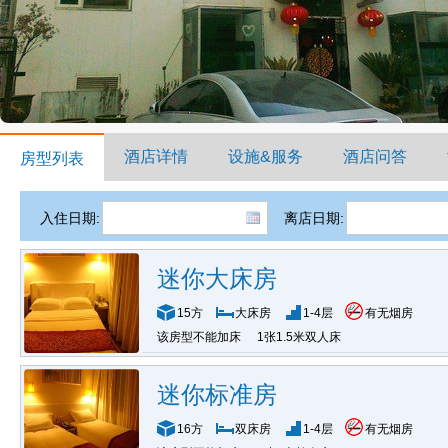
酒店详情
设施&服务
酒店问答
房型列表
入住日期:
离店日期:
迷你大床房
15方
大床房
1-4层
有无烟房
该房型不能加床
1张1.5米双人床
迷你标准房
16方
双床房
1-4层
有无烟房