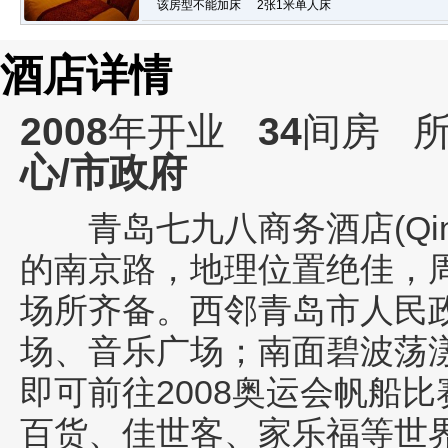
该房型不能加床
2张1米单人床
酒店详情
2008
年开业
34
间房
所
心/市政府
青岛七九八商务酒店(Qingda
的南京路，地理位置绝佳，
场所齐备。西邻青岛市人民政
场、音乐广场；南面碧波荡
即可前往2008奥运会帆船比
百货、佳世客、家乐福等世