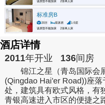
该房型不能加床
2张单人床
标准房B
20方
双床房
1-5层
该房型不能加床
2张单人床
酒店详情
2011
年开业
136
间房
锦江之星（青岛国际会展中心海
(Qingdao Hai'er Road))
座落
处，建筑具有欧式风格，有
青银高速进入市区的便捷之