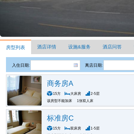
酒店详情
设施&服务
酒店问答
房型列表
入住日期:
离店日期:
商务房A
15方
大床房
2-5层
该房型不能加床
1张双人床
标准房C
15方
双床房
1-5层