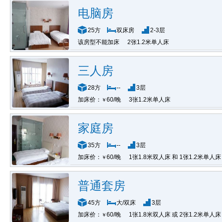
电脑房
25方
双床房
2-3层
该房型不能加床
2张1.2米单人床
三人房
28方
--
3层
加床价：
60/晚
3张1.2米单人床
￥
家庭房
35方
--
3层
加床价：
60/晚
1张1.8米双人床 和 1张1.2米单人床
￥
普通套房
45方
大/双床
3层
加床价：
60/晚
1张1.8米双人床 或 2张1.2米单人床
￥