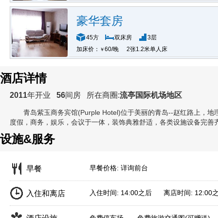
豪华套房
45方
双床房
3层
加床价：
60/晚
2张1.2米单人床
￥
酒店详情
2011
年开业
56
间房
所在商圈:
流亭国际机场地区
青岛紫玉商务宾馆(Purple Hotel)
位于美丽的青岛--赵红路上，
度假，商务，娱乐，会议于一体，装饰典雅舒适，各类设施设备完善
设施&服务
早餐价格: 详询前台
早餐
入住时间: 14:00之后 离店时间: 12:00
入住和离店