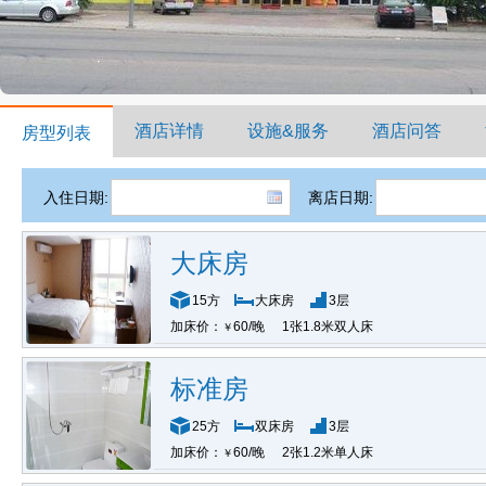
酒店详情
设施&服务
酒店问答
房型列表
入住日期:
离店日期:
大床房
15方
大床房
3层
加床价：
60/晚
1张1.8米双人床
￥
标准房
25方
双床房
3层
加床价：
60/晚
2张1.2米单人床
￥