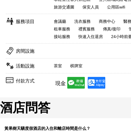
旅游交通圖
保安人員
公用區wifi
服務項目
會議廳
洗衣服務
商務中心
醫
租車服務
禮賓服務
傳真/復印
接站服務
快速入住退房
24小時前
房間設施
活動設施
茶室
棋牌室
付款方式
現金
酒店問答
黃果樹天驕度假酒店的入住和離店時間是什么？