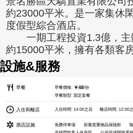
景名勝區天驕置業有限公司投
約23000平米。是一家集
度假型綜合酒店。
一期工程投資1.3億，主
約15000平米，擁有各類客
設施&服務
早餐價格:
/份
早餐
￥48
早餐類型: 固定套餐
入住時間: 14:00之后 離店時間: 12:00
入住和離店
酒店設施
免費停車場
前臺貴重物品保險柜
非經營性客人休息區
公共區域閉路電