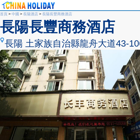
首頁
>
中國
>
長陽酒店
>
長陽長豐商務酒店
長陽長豐商務酒店
長陽 土家族自治縣龍舟大道43-106