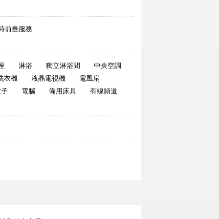
小時前臺服務
座
淋浴
獨立淋浴間
中央空調
洗衣機
液晶電視機
電風扇
被子
電腦
備用床具
有線頻道