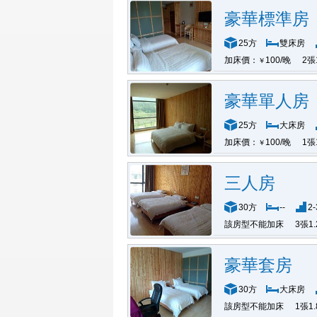
豪華標準房
25方
雙床房
加床價：
100/晚
2張
￥
豪華單人房
25方
大床房
加床價：
100/晚
1張
￥
三人房
30方
--
2
該房型不能加床
3張1
豪華套房
30方
大床房
該房型不能加床
1張1