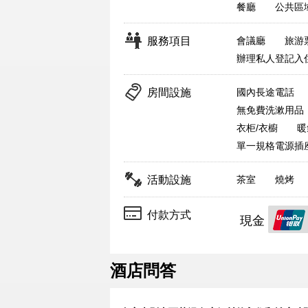
餐廳
公共區
服務項目
會議廳
旅游
辦理私人登記入
房間設施
國內長途電話
無免費洗漱用品
衣柜/衣櫥
暖
單一規格電源插
活動設施
茶室
燒烤
付款方式
現金
酒店問答