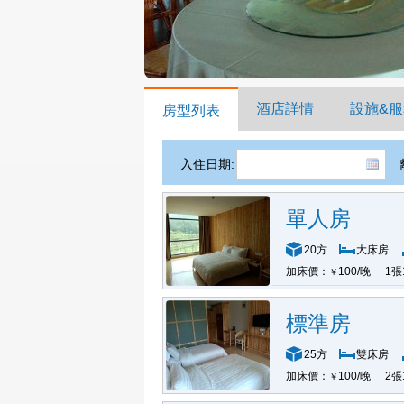
酒店詳情
設施&服
房型列表
入住日期:
單人房
20方
大床房
加床價：
100/晚
1張
￥
標準房
25方
雙床房
加床價：
100/晚
2張
￥