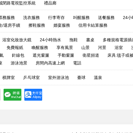
域閉路電視監控系統
禮品廊
票務服務
洗衣服務
行李寄存
叫醒服務
送餐服務
24
住/退房手續
擦鞋服務
婚宴服務
信用卡結算服務
浴室化妝放大鏡
24小時熱水
拖鞋
書桌
多種規格電源插
免費報紙
喚醒服務
享有風景
山景
河景
浴室
氣
針線包
遮光窗簾
手動窗簾
衛星頻道
床具:毯子或
座
游泳池景
房間內高速上網
電話
棋牌室
乒乓球室
室外游泳池
臺球
溫泉