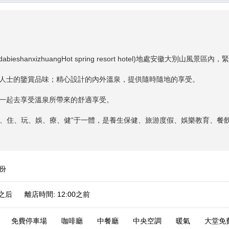
hanxizhuangHot spring resort hotel)
地處安徽大別山風景區內，緊
士的鑒賞品味；精心設計的內外溫泉，提供隨時隨地的享受。
起去享受溫泉所帶來的舒適享受。
、住、玩、娛、療、健”于一體，是養生保健、旅游度假、娛樂教育、餐
/份
0之后 離店時間: 12:00之前
免費停車場
咖啡廳
中餐廳
中央空調
暖氣
大堂免