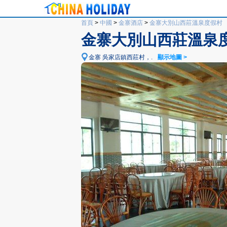
首頁
>
中國
>
金寨酒店
>
金寨大別山西莊溫泉度假村
金寨大別山西莊溫泉
金寨 吳家店鎮西莊村，.
顯示地圖 >