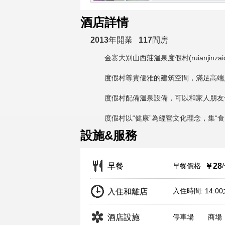
酒店詳情
2013
年開業
117
間房
金寨大別山西莊溫泉度假村(ruianjinzaidabies
度假村尊貴優雅的建筑空間，滿足高端人
度假村配備溫泉設備，可以和家人朋友一
度假村以“健康”為經營文化理念，集“食
設施&服務
早餐價格:
早餐
￥28
入住時間: 14:0
入住和離店
酒店設施
停車場
商場