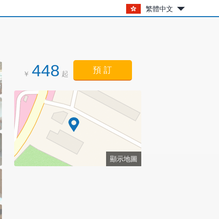
繁體中文
448
預 訂
￥
起
顯示地圖