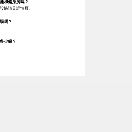
池和健身房嗎？
設施請見詳情頁。
場嗎？
多少錢？