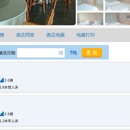
務
酒店問答
酒店地圖
地圖打印
?
晚
離店日期:
2-3層
1.8米雙人床
2-3層
1.2米單人床