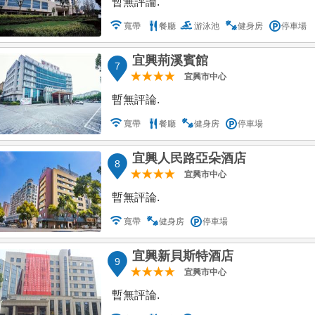
暫無評論.
寬帶
餐廳
游泳池
健身房
停車場
宜興荊溪賓館
7
宜興市中心
暫無評論.
寬帶
餐廳
健身房
停車場
宜興人民路亞朵酒店
8
宜興市中心
暫無評論.
寬帶
健身房
停車場
宜興新貝斯特酒店
9
宜興市中心
暫無評論.