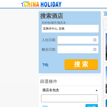
搜索酒店
目的地/城市/酒店名：
入住日期:
離店日期:
搜 索
?
晚
篩選條件
酒店名包含
清除