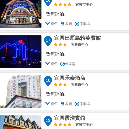
16
宜興市中心
暫無評論.
寬帶
餐廳
停車場
宜興巴厘島精英賓館
17
宜興市中心
暫無評論.
寬帶
停車場
宜興禾泰酒店
18
宜興市中心
暫無評論.
寬帶
餐廳
停車場
宜興霞浩賓館
19
宜興市中心