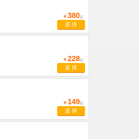
380
￥
起
選 擇
228
￥
起
選 擇
149
￥
起
選 擇