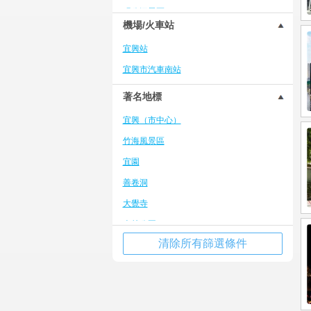
張公洞景區
機場/火車站
善卷洞風景區
宜興站
宜興市汽車南站
著名地標
宜興（市中心）
竹海風景區
宜園
善卷洞
大覺寺
森林公園
清除所有篩選條件
華地廣場
大統華
宜興市政府