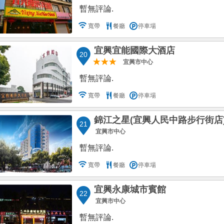
暫無評論.
寬帶
餐廳
停車場
宜興宜能國際大酒店
20
宜興市中心
暫無評論.
寬帶
餐廳
停車場
錦江之星(宜興人民中路步行街店
21
宜興市中心
暫無評論.
寬帶
餐廳
停車場
宜興永康城市賓館
22
宜興市中心
暫無評論.