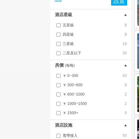
設置
酒店星級
五星級
8
四星級
8
三星級
19
二星及以下
20
房價
(每晚)
￥ 0~300
43
￥ 300~600
8
￥ 600~1000
2
￥ 1000~1500
2
￥ 1500+
0
酒店設施
寬帶接入
55