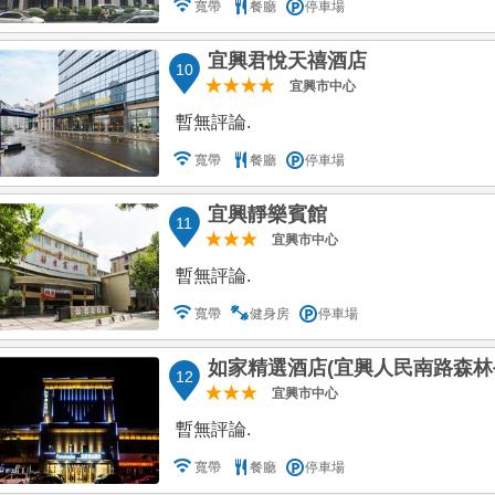
寬帶
餐廳
停車場
宜興君悅天禧酒店
10
宜興市中心
暫無評論.
寬帶
餐廳
停車場
宜興靜樂賓館
11
宜興市中心
暫無評論.
寬帶
健身房
停車場
如家精選酒店(宜興人民南路森林
12
宜興市中心
暫無評論.
寬帶
餐廳
停車場