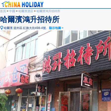
首頁
>
中國
>
哈爾濱酒店
>
哈爾濱鴻升招待所
哈爾濱鴻升招待所
哈爾濱 道外區 紅旗大街498-4號.
顯示地圖 >