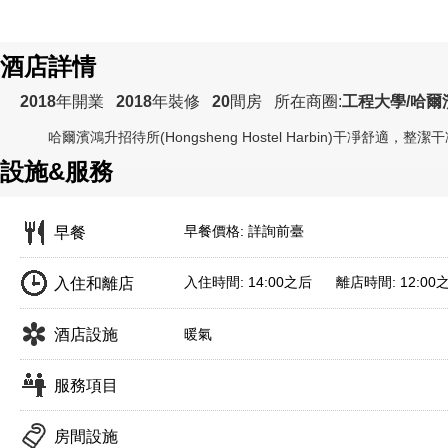
酒店詳情
2018
年開業
2018
年裝修
20
間房
所在商圈:
工程大學/哈爾
哈爾濱鴻升招待所(Hongsheng Hostel Harbin)
干凈舒適，整潔干
設施&服務
早餐價格: 詳詢前臺
早餐
入住時間: 14:00之后 離店時間: 12:00
入住和離店
酒店設施
暖氣
服務項目
房間設施