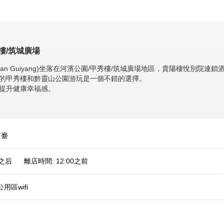
樓/筑城廣場
n Guiyang)
坐落在河濱公園/甲秀樓/筑城廣場地區，貴陽棲悅別院連鎖
的甲秀樓和黔靈山公園游玩是一個不錯的選擇。
提升健康幸福感。
前臺
0之后 離店時間: 12:00之前
公用區wifi