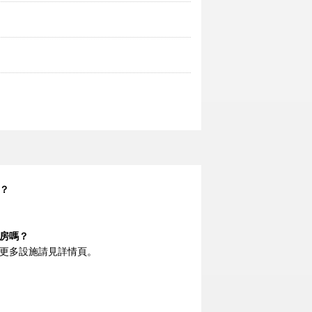
？
房嗎？
更多設施請見詳情頁。