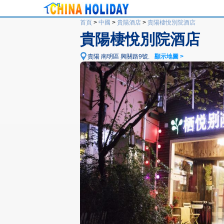
首頁
>
中國
>
貴陽酒店
>
貴陽棲悅別院酒店
貴陽棲悅別院酒店
貴陽 南明區 興關路9號.
顯示地圖 >