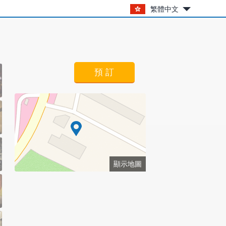
繁體中文
預 訂
顯示地圖