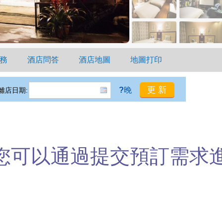
務
酒店問答
酒店地圖
地圖打印
?
晚
離店日期:
您可以通過提交預訂需求