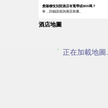
貴陽棲悅別院酒店有寬帶或Wifi嗎？
有，詳細請咨詢酒店前臺。
酒店地圖
正在加載地圖..