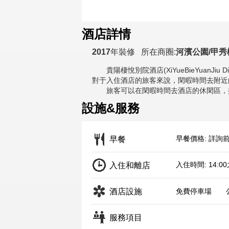
酒店詳情
2017
年裝修
所在商圈:
河濱公園/甲秀
貴陽棲悅別院酒店(XiYueBieYuanJiu Dia
對于入住酒店的旅客來說，閑暇時間去附近
旅客可以在閑暇時間去酒店的休閑區，
設施&服務
早餐價格: 詳詢
早餐
入住時間: 14:0
入住和離店
酒店設施
免費停車場
服務項目