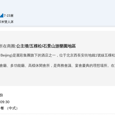
7-15層
2米雙人床
所在商圈:
公主墳/五棵松/石景山游樂園地區
eijing)
是麗彩集團旗下的酒店之一，位于北京西長安街地鐵1號線五棵松
廳、多功能廳、高檔休閑會所，是商務會議、宴會慶典的理想場所。在
/份
09:30
套餐 （中式）