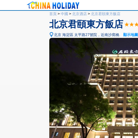
首頁
>
中國
>
北京酒店
>
北京君頤東方飯店
北京君頤東方飯店
北京 海淀區 太平路27號院，近南沙窩橋.
顯示地圖 