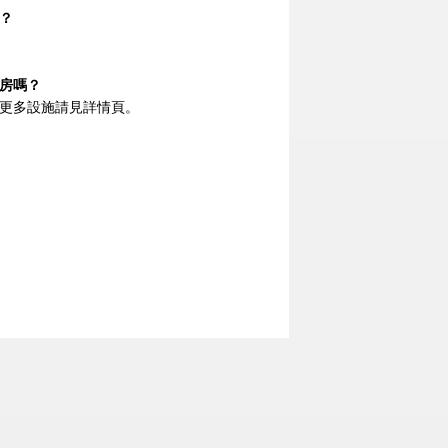
？
房嗎？
更多設施請見詳情頁。