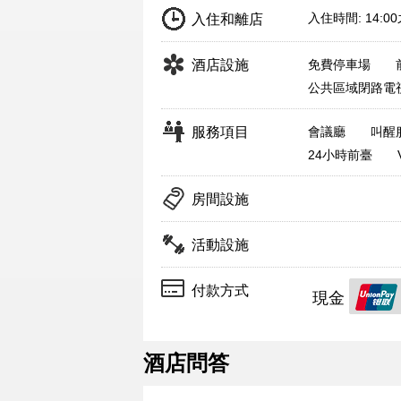
入住時間: 14:0
入住和離店
酒店設施
免費停車場
公共區域閉路電
服務項目
會議廳
叫醒
24小時前臺
房間設施
活動設施
付款方式
現金
酒店問答