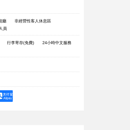
能廳
非經營性客人休息區
人員
行李寄存(免費)
24小時中文服務