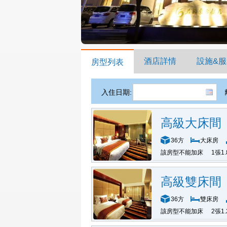
酒店詳情
設施&服
房型列表
入住日期:
高級大床間
36方
大床房
該房型不能加床
1張1
高級雙床間
36方
雙床房
該房型不能加床
2張1