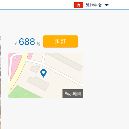
繁體中文
688
預 訂
￥
起
顯示地圖