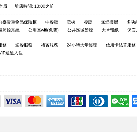
0之后 離店時間: 13:00之前
前臺貴重物品保險柜
中餐廳
電梯
餐廳
無煙樓層
多功
視監控系統
公用區wifi(免費)
公共區域禁煙
大堂報紙
保安
服務
送餐服務
禮賓服務
24小時大堂經理
信用卡結算服務
VIP通道入住