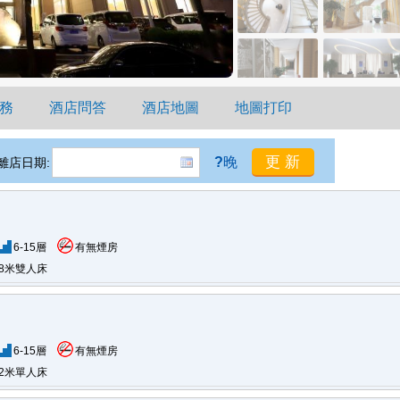
務
酒店問答
酒店地圖
地圖打印
?
晚
離店日期:
6-15層
有無煙房
.8米雙人床
6-15層
有無煙房
.2米單人床