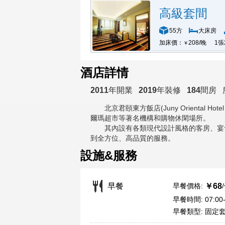
高級套間
55方
大床房
加床價：
208/晚
1張
￥
酒店詳情
2011
年開業
2019
年裝修
184
間房
北京君頤東方飯店(Juny Oriental Hotel B
爾瑪超市等著名機構和購物休閑場所。
其內設有各類現代設計風格的客房、宴會
到全方位、高品質的服務。
設施&服務
早餐價格:
早餐
￥68
早餐時間: 07:00-
早餐類型: 固定