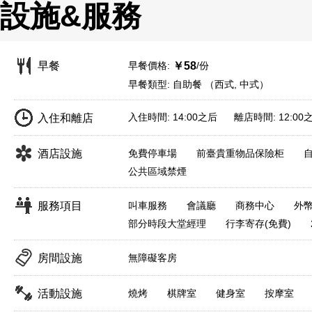
設施&服務
早餐價格:
/份
早餐
￥58
早餐類型: 自助餐 （西式, 中式）
入住時間: 14:00之后 離店時間: 12:00
入住和離店
酒店設施
免費停車場
前臺貴重物品保險柜
公共區域禁煙
服務項目
叫車服務
會議廳
商務中心
外
部分時段大堂經理
行李寄存(免費)
房間設施
無障礙客房
活動設施
燒烤
棋牌室
健身室
按摩室