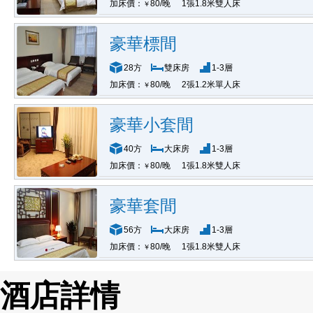
加床價：
80/晚
1張1.8米雙人床
￥
豪華標間
28方
雙床房
1-3層
加床價：
80/晚
2張1.2米單人床
￥
豪華小套間
40方
大床房
1-3層
加床價：
80/晚
1張1.8米雙人床
￥
豪華套間
56方
大床房
1-3層
加床價：
80/晚
1張1.8米雙人床
￥
酒店詳情