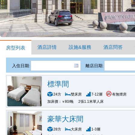
酒店詳情
設施&服務
酒店問答
房型列表
入住日期:
離店日期:
標準間
24方
雙床房
7-12層
有無煙房
加床價：
80/晚
2張1.1米單人床
￥
豪華大床間
28方
大床房
1-3層