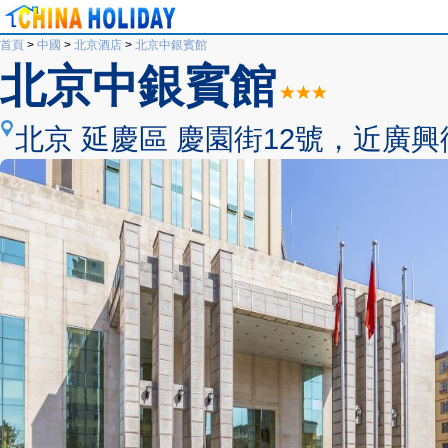
首頁
>
中國
>
北京酒店
>
北京中銀賓館
北京中銀賓館
北京 延慶區 慶園街12號，近廣興