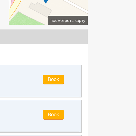
LEONA-LEE
said
:
Very good service,
give me a compliment!
jdbxg
said
:
Clean, hygienic
посмотреть карту
slsunlin
said
:
Generally speaking, the
store is quite old. You know how to
make a living
peugeot
said
:
The hotel is very cost-
effective and it is convenient to buy
things nearby. Nice place. I'll check in
next time
fypym
said
:
Very good
raytracing
said
:
Is the price very
economical? Very quiet!
easoncao
said
:
The environment is
pretty good. In Dingjiahe community,
it's very convenient to eat and
transportation.
xiaole215
said
:
Very good
angelayan320
said
:
very good