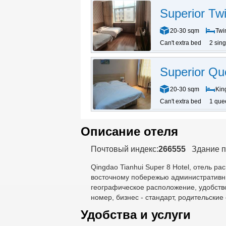
Superior Tw
20-30 sqm
Twi
Can't extra bed
2 sin
Superior Q
20-30 sqm
Kin
Can't extra bed
1 que
Описание отеля
Почтовый индекс:
266555
Здание п
Qingdao Tianhui Super 8 Hotel
, отель ра
восточному побережью административны
географическое расположение, удобств
номер, бизнес - стандарт, родительские
Удобства и услуги