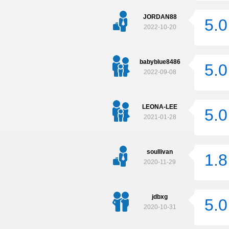
JORDAN88
5.0
2022-10-20
babyblue8486
5.0
2022-09-08
LEONA-LEE
5.0
2021-01-28
soullivan
1.8
2020-11-29
jdbxg
5.0
2020-10-31