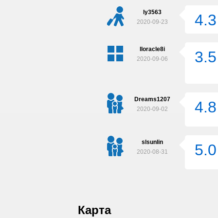
ly3563
4.3
2020-09-23
lloracle8i
3.5
2020-09-06
Dreams1207
4.8
2020-09-02
slsunlin
5.0
2020-08-31
Карта