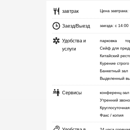
Цена завтрака:
завтрак
заезда: с 14:0
Заезд/Выезд
Удобства и
парковка
то
Сейф для предм
услуги
Китайский рест
Курение строго
Банкетный зал
Выделенный вы
Сервисы
конференц-зал
Утренний звоно
Круглосуточная
Факс / копия
Удобства в
24 часа горяча