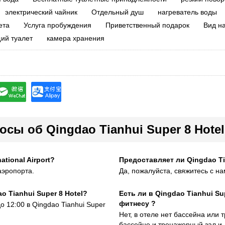
электрический чайник
Отдельный душ
нагреватель воды
ета
Услуга пробуждения
Приветственный подарок
Вид на
ий туалет
камера хранения
сы об Qingdao Tianhui Super 8 Hotel
ational Airport?
Предоставляет ли Qingdao Ti
аэропорта.
Да, пожалуйста, свяжитесь с н
o Tianhui Super 8 Hotel?
Есть ли в Qingdao Tianhui Su
фитнесу ?
о 12:00 в Qingdao Tianhui Super
Нет, в отеле нет бассейна или
бассейне и тренажерный зал и 