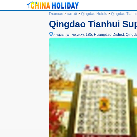
Главная
>
китай
>
Qingdao Hotels
>
Qingdao Tianhu
Qingdao Tianhui Sup
янцзы, ул. чжунху, 185, Huangdao District, Qingd