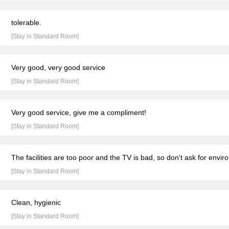
tolerable.
[Stay in Standard Room]
Very good, very good service
[Stay in Standard Room]
Very good service, give me a compliment!
[Stay in Standard Room]
The facilities are too poor and the TV is bad, so don't ask for envir
[Stay in Standard Room]
Clean, hygienic
[Stay in Standard Room]