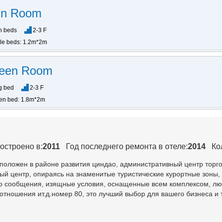
in Room
n beds
2-3 F
gle beds: 1.2m*2m
ueen Room
g bed
2-3 F
en bed: 1.8m*2m
остроено в:
2011
Год последнего ремонта в отеле:
2014
Ко
сположен в районе развития циндао, административный центр торг
й центр, опираясь на знаменитые туристические курортные зоны,
о сообщения, изящные условия, оснащенные всем комплексом, лю
 отношения ит.д.номер 80, это лучший выбор для вашего бизнеса и 