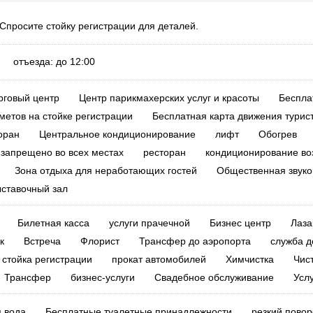
 Спросите стойку регистрации для деталей.
0 отъезда: до 12:00
рговый центр
Центр парикмахерских услуг и красоты
Беспла
етов на стойке регистрации
Бесплатная карта движения турис
оран
Центральное кондиционирование
лифт
Обогрев
 запрещено во всех местах
ресторан
кондиционирование во
Зона отдыха для неработающих гостей
Общественная звуко
ставочный зал
Билетная касса
услуги прачечной
Бизнес центр
Лаза
к
Встреча
Флорист
Трансфер до аэропорта
служба д
 стойка регистрации
прокат автомобилей
Химчистка
Чис
Трансфер
бизнес-услуги
Свадебное обслуживание
Усл
я вода
Бесплатные туалетные принадлежности
резкий повор