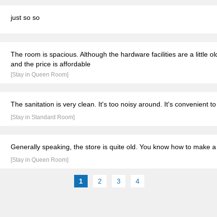
just so so
The room is spacious. Although the hardware facilities are a little ol
and the price is affordable
[Stay in Queen Room]
The sanitation is very clean. It's too noisy around. It's convenient to 
[Stay in Standard Room]
Generally speaking, the store is quite old. You know how to make a 
[Stay in Queen Room]
1
2
3
4