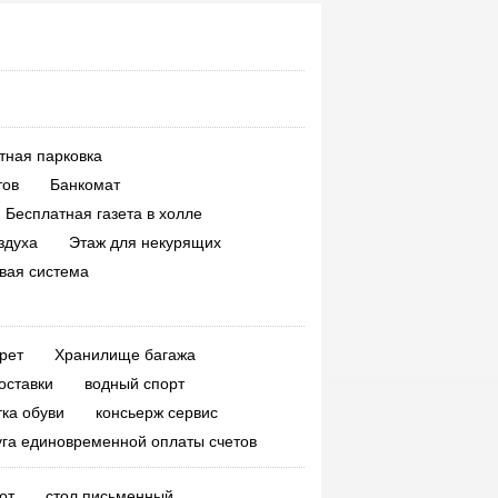
large room, considerate service and
high cost performance
malus
said
:
Convenient transportation
and dining
ly3563
said
:
just so so
тная парковка
тов
Банкомат
Бесплатная газета в холле
здуха
Этаж для некурящих
вая система
рет
Хранилище багажа
оставки
водный спорт
тка обуви
консьерж сервис
уга единовременной оплаты счетов
от
стол письменный