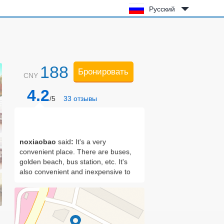
Русский
188
Бронировать
CNY
4.2
/5
33
отзывы
noxiaobao
said
:
It's a very
convenient place. There are buses,
golden beach, bus station, etc. It's
also convenient and inexpensive to
take a taxi. I'll come again!
JORDAN88
said
:
tolerable.
babyblue8486
said
:
Very good, very
good service