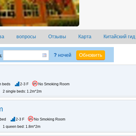
ва
вопросы
Отзывы
Карта
Китайский гид
?
ночей
:
n beds
2-3 F
No Smoking Room
2 single beds: 1.2m*2m
m
 bed
2-3 F
No Smoking Room
1 queen bed: 1.8m*2m