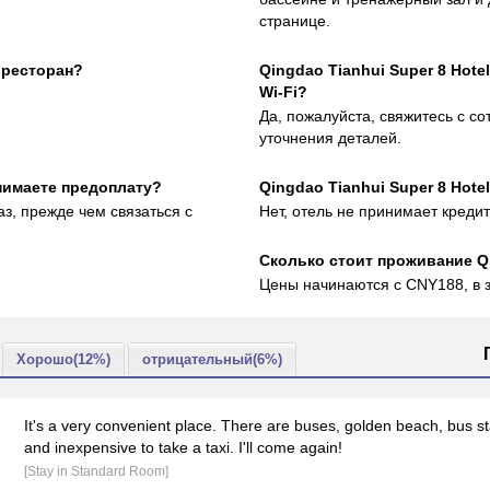
странице.
l ресторан?
Qingdao Tianhui Super 8 Hot
Wi-Fi?
Да, пожалуйста, свяжитесь с с
уточнения деталей.
инимаете предоплату?
Qingdao Tianhui Super 8 Hot
аз, прежде чем связаться с
Нет, отель не принимает креди
Сколько стоит проживаниe Qi
Цены начинаются с CNY188, в з
Хорошо(12%)
отрицательный(6%)
It's a very convenient place. There are buses, golden beach, bus sta
and inexpensive to take a taxi. I'll come again!
[Stay in Standard Room]