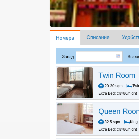
Описание
Удобст
Номера
Заезд:
Выезд
Twin Room
20-30 sqm
Twi
Extra Bed:
80/night
CNY
Queen Roo
32.5 sqm
King
Extra Bed:
80/night
CNY