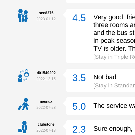
sen8376
4.5
Very good, fri
2023-01-12
three rooms ar
and the bus st
in peak season
TV is older. Th
[Stay in Triple 
d01540292
3.5
Not bad
2022-12-15
[Stay in Standa
neunux
5.0
The service 
2022-07-28
clubstone
2.3
Sure enough, i
2022-07-18