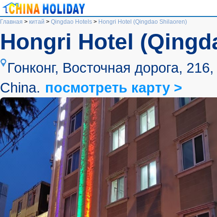
Главная
>
китай
>
Qingdao Hotels
>
Hongri Hotel (Qingdao Shilaoren)
Hongri Hotel (Qingd
Гонконг, Восточная дорога, 216, 
China.
посмотреть карту >