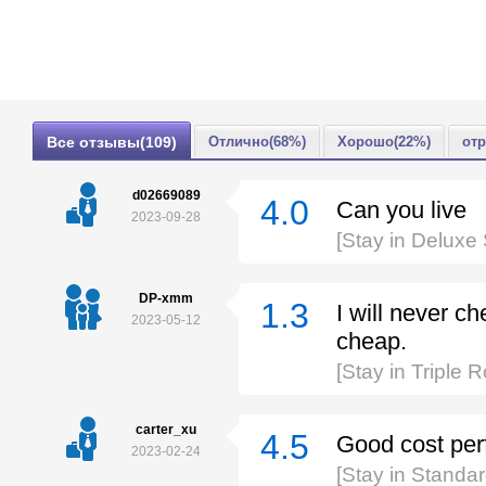
Все отзывы(109)
Отлично(68%)
Хорошо(22%)
от
d02669089
4.0
Can you live
2023-09-28
[Stay in Delux
DP-xmm
1.3
I will never c
2023-05-12
cheap.
[Stay in Triple 
carter_xu
4.5
Good cost perf
2023-02-24
[Stay in Standa