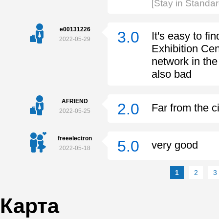
[Stay in Standa
e00131226
3.0
It's easy to f
2022-05-29
Exhibition Cen
network in the
also bad
AFRIEND
2.0
Far from the c
2022-05-25
freeelectron
5.0
very good
2022-05-18
1
2
3
Карта