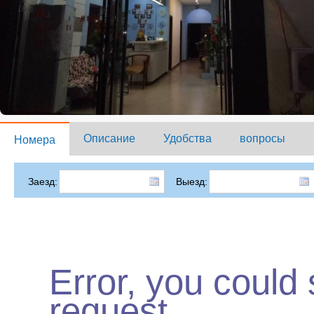
Описание
Удобства
вопросы
Номера
Заезд:
Выезд:
Error, you could
request.