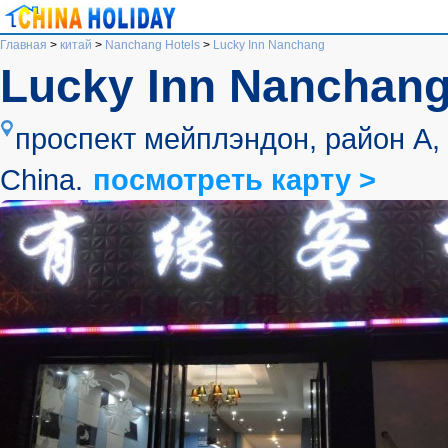
Главная
>
китай
>
Nanchang Hotels
>
Lucky Inn Nanchang
Lucky Inn Nanchan
проспект мейплэндон, район А, 3
China.
посмотреть карту >