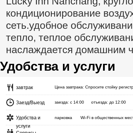
Lucky Inn Nanchang
, кругл
кондиционирование воздух
сеть.удобное обслуживани
тепло, теплое обслуживани
наслаждается домашним ч
Удобства и услуги
Цена завтрака: Спросите стойку регист
завтрак
заезда: с 14:00 отъезда: до 12:00
Заезд/Выезд
Удобства и
парковка
Wi-Fi в общественных мес
услуги
Сервисы