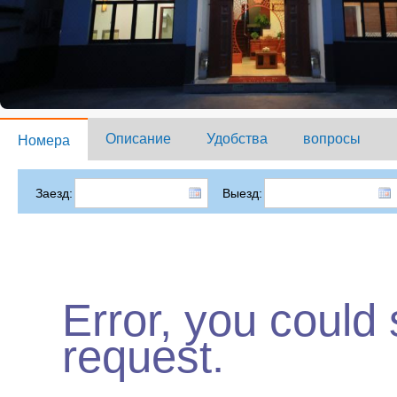
Описание
Удобства
вопросы
Номера
Заезд:
Выезд:
Error, you could
request.