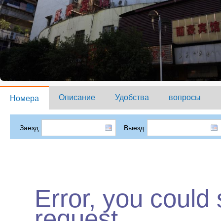
Описание
Удобства
вопросы
Номера
Заезд:
Выезд:
Error, you could
request.