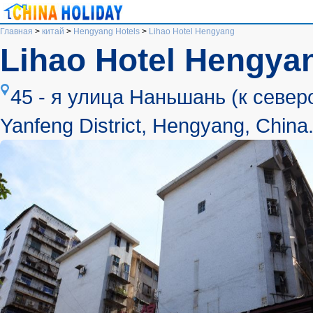
Главная
>
китай
>
Hengyang Hotels
>
Lihao Hotel Hengyang
Lihao Hotel Hengya
45 - я улица Наньшань (к северо
Yanfeng District, Hengyang, China