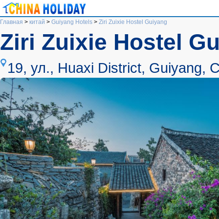
Главная
>
китай
>
Guiyang Hotels
>
Ziri Zuixie Hostel Guiyang
Ziri Zuixie Hostel G
19, ул., Huaxi District, Guiyang, 