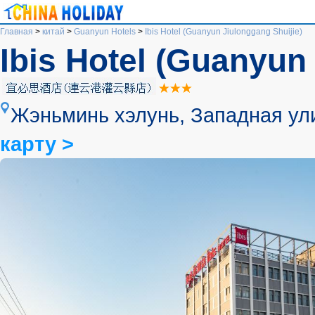
Главная
>
китай
>
Guanyun Hotels
>
Ibis Hotel (Guanyun Jiulonggang Shuijie)
Ibis Hotel (Guanyun
Жэньминь хэлунь, Западная ули
карту >