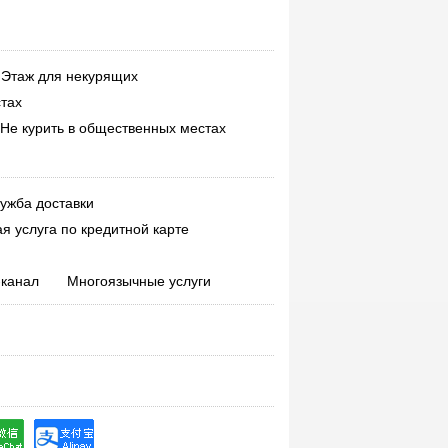
foobo
said
:
just so so.
ningba
said
:
The hotel is very close to
the office. The room facilities are OK.
Этаж для некурящих
The breakfast is poor and there is
nothing to eat. I hope it can be
тах
improved in the future. The service
Не курить в общественных местах
attitude was OK. Average cost
performance
danny0932
said
:
It's not very clean
ужба доставки
and the price is not expensive. Each
price is equal to the goods
я услуга по кредитной карте
billyxu07
said
:
All aspects were OK,
but the breakfast was too boring.
-канал
Многоязычные услуги
There was nothing to eat at 9 o'clock,
and it wasn't delicious. That's all.