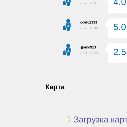
4.0
2022-03-01
cdefg2333
5.0
2022-01-02
jjreno913
2.5
2021-12-20
Карта
Загрузка карт.