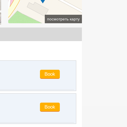
Dixie
said
:
not bad
cln0576
said
:
The hotel is very close
to the office. The room facilities are
посмотреть карту
OK. The breakfast is poor and there is
nothing to eat. I hope it can be
improved in the future. The service
attitude was OK. Average cost
performance
Alanni
said
:
The hotel is pretty good.
There are several small restaurants
nearby
D05392935
said
:
No, it's just
convenient
sg111999
said
:
I can only live there
lcj0112
said
:
High cost performance,
good surrounding environment,
convenient travel and comfortable
living
nature_lin
said
:
The hotel is very
close to the office, the room facilities