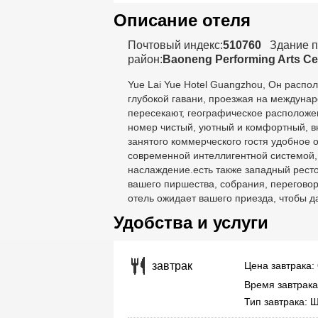
Описание отеля
Почтовый индекс:
510760
Здание п
район:
Baoneng Performing Arts Cen
Yue Lai Yue Hotel Guangzhou
, Он распол
глубокой гавани, проезжая на междунар
пересекают, географическое расположе
номер чистый, уютный и комфортный, вн
занятого коммерческого гостя удобное
современной интеллигентной системой,
наслаждение.есть также западный рест
вашего пиршества, собрания, переговор
отель ожидает вашего приезда, чтобы д
Удобства и услуги
Цена завтрака:
завтрак
Время завтрака
Тип завтрака: 