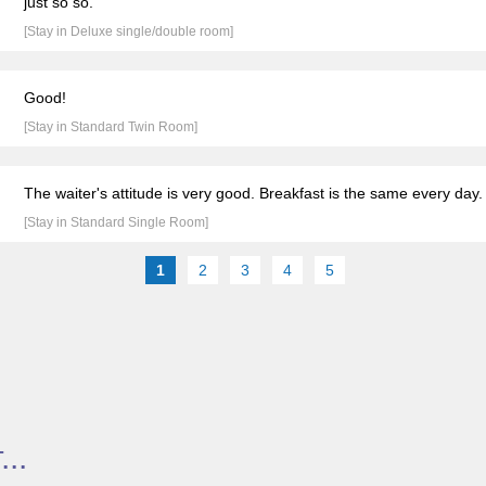
just so so.
[Stay in Deluxe single/double room]
Good!
[Stay in Standard Twin Room]
The waiter's attitude is very good. Breakfast is the same every day.
[Stay in Standard Single Room]
1
2
3
4
5
..