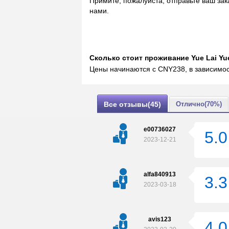
Примите, пожалуйста, отправьте ваш зак
нами.
Сколько стоит проживаниe Yue Lai Yu
Цены начинаются с CNY238, в зависимос
Все отзывы(45)
Отлично(70%)
e00736027
5.0
2023-12-21
alfa840913
3.3
2023-03-18
avis123
4.0