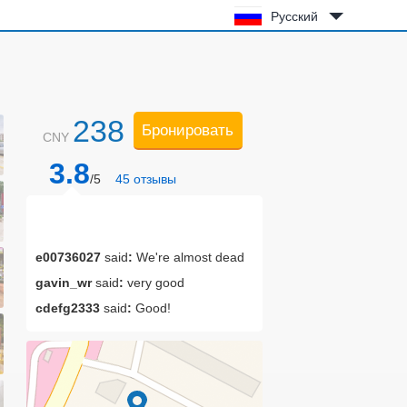
Русский
238
Бронировать
CNY
3.8
/5
45
отзывы
e00736027
said
:
We're almost dead
gavin_wr
said
:
very good
cdefg2333
said
:
Good!
lmin118
said
:
Every time I visit
customers, they live here. The
transportation is very convenient, and
the facilities, environment and services
are pretty good~