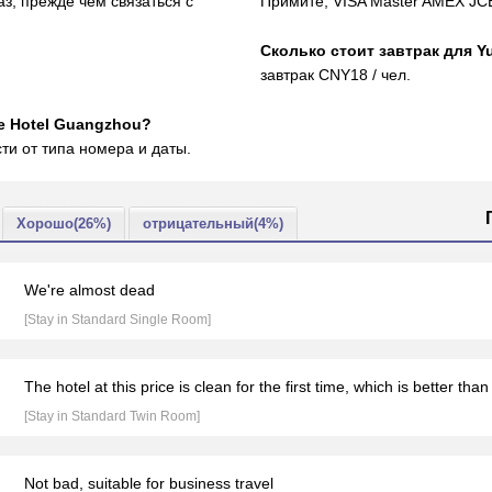
аз, прежде чем связаться с
Примите, VISA Master AMEX JCB
Сколько стоит завтрак для Y
завтрак CNY18 / чел.
e Hotel Guangzhou?
ти от типа номера и даты.
Хорошо(26%)
отрицательный(4%)
We're almost dead
[Stay in Standard Single Room]
The hotel at this price is clean for the first time, which is better tha
[Stay in Standard Twin Room]
Not bad, suitable for business travel