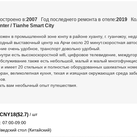
остроено в:
2007
Год последнего ремонта в отеле:
2019
Ко
ter / Tianhe Smart City
ожен в промышленной зоне юнпу в районе хуанпу, г. гуанчжоу, нед
одный выставочный центр на Арчи около 20 минут.скоростная автос
ние очень удобное, транспорт довольно удобный.
утри есть высокоскоростной wifi, цифровое телевидение, междугор
 обслуживание.также есть небольшой, малый и малый многофункци
 и имеет 20 стильных и полностью оборудованных шахматных номер
оран, великолепная кухня, тихая и изящная окружающая среда заб
ов.
ать вам необычный опыт путешествия.
/ шт
CNY18($2.7)
: 07:00-09:00
Шведский стол (Китайский)