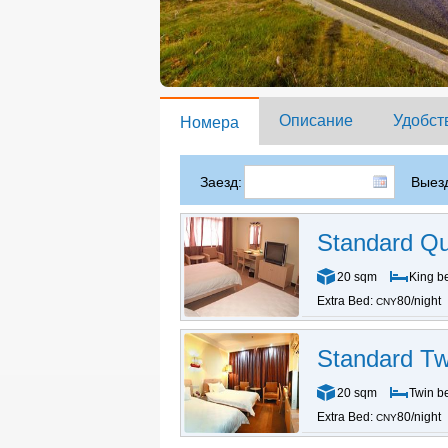
Описание
Удобст
Номера
Заезд:
Выезд
Standard Q
20 sqm
King b
Extra Bed:
80/night
CNY
Standard T
20 sqm
Twin b
Extra Bed:
80/night
CNY