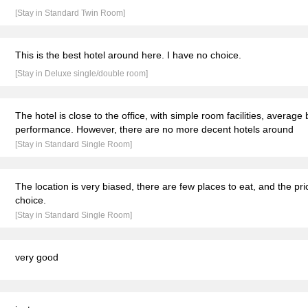
[Stay in Standard Twin Room]
This is the best hotel around here. I have no choice.
[Stay in Deluxe single/double room]
The hotel is close to the office, with simple room facilities, average
performance. However, there are no more decent hotels around
[Stay in Standard Single Room]
The location is very biased, there are few places to eat, and the pri
choice.
[Stay in Standard Single Room]
very good