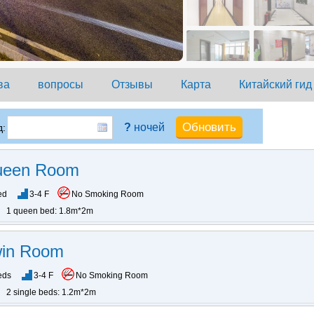
ва
вопросы
Отзывы
Карта
Китайский гид
?
ночей
:
ueen Room
ed
3-4 F
No Smoking Room
1 queen bed: 1.8m*2m
win Room
eds
3-4 F
No Smoking Room
2 single beds: 1.2m*2m