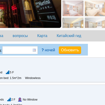
ва
вопросы
Карта
Китайский гид
?
ночей
:
ed
5 F
en bed: 1.5m*2m
Windowless
eds
2 F
No Window