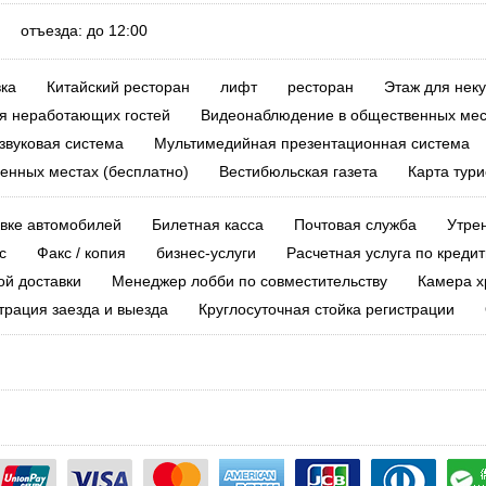
0 отъезда: до 12:00
ка
Китайский ресторан
лифт
ресторан
Этаж для нек
я неработающих гостей
Видеонаблюдение в общественных мес
звуковая система
Мультимедийная презентационная система
венных местах (бесплатно)
Вестибюльская газета
Карта тури
авке автомобилей
Билетная касса
Почтовая служба
Утре
с
Факс / копия
бизнес-услуги
Расчетная услуга по кредит
ой доставки
Менеджер лобби по совместительству
Камера х
трация заезда и выезда
Круглосуточная стойка регистрации