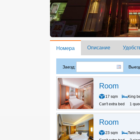
Описание
Удобст
Номера
Заезд:
Выезд
Room
17 sqm
King b
Can't extra bed
1 que
Room
23 sqm
Twin b