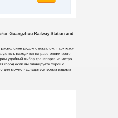
айон:
Guangzhou Railway Station and
ь расположен рядом с вокзалом, парк юэсу,
у.отель находится на расстоянии всего
жирам удобный выбор транспорта.из метро
чет город.если вы планируете хорошо
его дня можно насладиться всеми видами