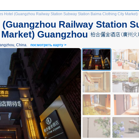
ees Hotel (Guangzhou Railway Station Subway Station Baima Clothing City Market
l (Guangzhou Railway Station S
y Market) Guangzhou
uangzhou, China.
посмотреть карту >