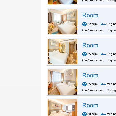
Can't extra bed
2 sin
Room
22 sqm
King b
Can't extra bed
1 que
Room
25 sqm
King b
Can't extra bed
1 que
Room
25 sqm
Twin b
Can't extra bed
2 sin
Room
30 sqm
Twin b