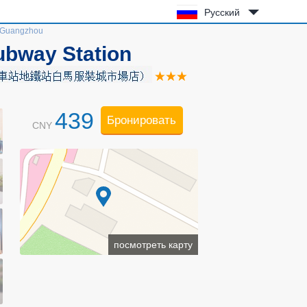
Русский
) Guangzhou
ubway Station
439
Бронировать
CNY
посмотреть карту