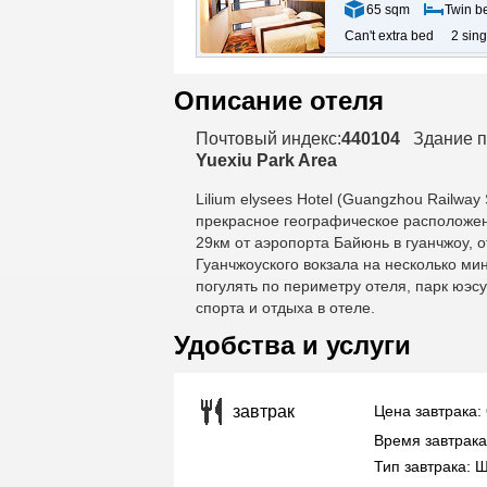
65 sqm
Twin b
Can't extra bed
2 sin
Описание отеля
Почтовый индекс:
440104
Здание п
Yuexiu Park Area
Lilium elysees Hotel (Guangzhou Railway 
прекрасное географическое расположен
29км от аэропорта Байюнь в гуанчжоу, 
Гуанчжоуского вокзала на несколько мин
погулять по периметру отеля, парк юэс
спорта и отдыха в отеле.
Удобства и услуги
Цена завтрака:
завтрак
Время завтрака
Тип завтрака: 