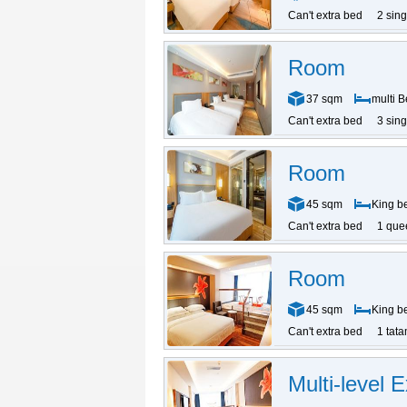
Can't extra bed
2 sin
Room
37 sqm
multi 
Can't extra bed
3 sin
Room
45 sqm
King b
Can't extra bed
1 que
Room
45 sqm
King b
Can't extra bed
1 tata
Multi-level