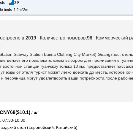
eds
2 F
gle beds: 1.2m*2m
остроено в:
2019
Количество номеров:
98
Коммерческий р
Station Subway Station Baima Clothing City Market) Guangzhou
, отел
ие делает его привлекательным выбором для проживания в гуанчжо
от восточной станции гуанчжоу только 10 км, предоставляет пасса
ут езды от отеля турист может легко доехать до места, которое хо
у и песочница могут удовлетворить ваши потребности.после рабоч
/ шт
CNY68($10.1)
: 07:30-10:30
Шведский стол (Европейский, Китайский)