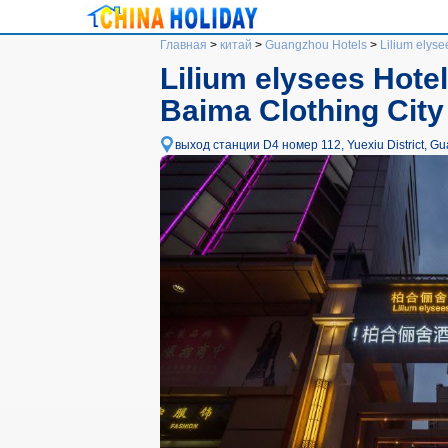
Главная
>
китай
>
Guangzhou Hotels
>
Lilium elys
Lilium elysees Hote
Baima Clothing Cit
выход станции D4 номер 112, Yuexiu District, G