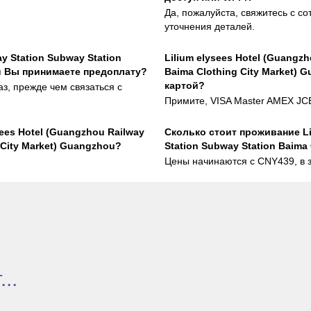
Да, пожалуйста, свяжитесь с с
уточнения деталей.
ay Station Subway Station
Lilium elysees Hotel (Guangzh
ou Вы принимаете предоплату?
Baima Clothing City Market)
картой?
аз, прежде чем связаться с
Примите, VISA Master AMEX JCB
sees Hotel (Guangzhou Railway
Сколько стоит проживаниe Lil
 City Market) Guangzhou?
Station Subway Station Baima
Цены начинаются с CNY439, в з
..