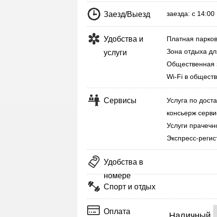
заезда: с 14:0
Заезд/Выезд
Удобства и
Платная парков
Зона отдыха дл
услуги
Общественная 
Wi-Fi в общест
Сервисы
Услуга по дост
консьерж серви
Услуги прачечн
Экспресс-регис
Удобства в
номере
Спорт и отдых
Оплата
Наличный