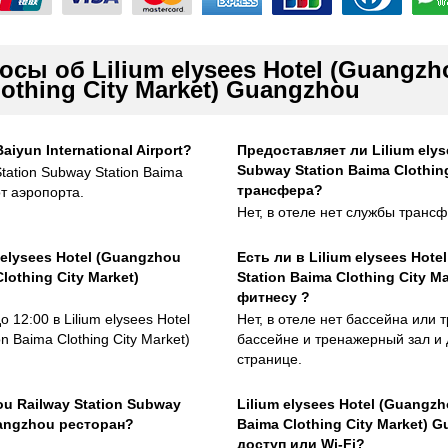
сы об Lilium elysees Hotel (Guangzho
othing City Market) Guangzhou
iyun International Airport?
Предоставляет ли Lilium elys
Subway Station Baima Clothin
Station Subway Station Baima
трансфера?
от аэропорта.
Нет, в отеле нет службы трансф
 elysees Hotel (Guangzhou
Есть ли в Lilium elysees Hot
lothing City Market)
Station Baima Clothing City 
фитнесу ?
 12:00 в Lilium elysees Hotel
Нет, в отеле нет бассейна или
n Baima Clothing City Market)
бассейне и тренажерный зал и 
странице.
ou Railway Station Subway
Lilium elysees Hotel (Guangzh
Guangzhou ресторан?
Baima Clothing City Market)
доступ или Wi-Fi?