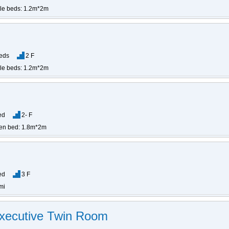
gle beds: 1.2m*2m
Beds
2 F
gle beds: 1.2m*2m
ed
2- F
en bed: 1.8m*2m
ed
3 F
mi
 Executive Twin Room