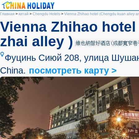
Главная
>
китай
>
Chengdu Hotels
>
Vienna Zhihao hotel (Chengdu kuan alley and
Vienna Zhihao hotel
zhai alley )
Фуцинь Сиюй 208, улица Шушан, 
China.
посмотреть карту >