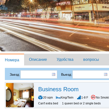
Описание
Удобства
вопросы
Номера
Заезд:
Выезд:
Business Room
20 sqm
King/Twin
1-8 F
No Smok
Can't extra bed
1 queen bed or 2 single beds