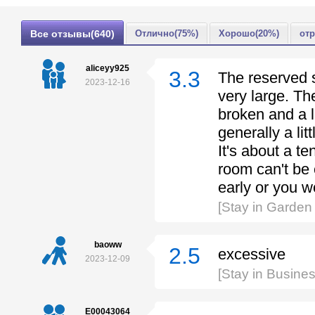
Все отзывы(640)
Отлично(75%)
Хорошо(20%)
от
aliceyy925
3.3
The reserved s
2023-12-16
very large. The
broken and a li
generally a lit
It's about a t
room can't be 
early or you w
[Stay in Garden 
baoww
2.5
excessive
2023-12-09
[Stay in Busine
E00043064