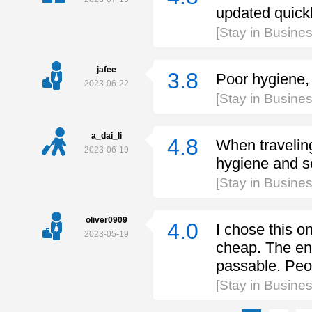
updated quickl
[Stay in Busine
jafee
3.8
Poor hygiene,
2023-06-22
[Stay in Busine
a_dai_li
4.8
When travelin
2023-06-19
hygiene and ser
[Stay in Busine
oliver0909
4.0
I chose this on
2023-05-19
cheap. The env
passable. Peo
[Stay in Busine