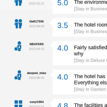
5.0
The environmen
2023-10-22
[Stay in Busine
Gw017556
3.5
The hotel room
2023-09-09
[Stay in Busine
NBAFANS
4.0
Fairly satisfi
2023-08-15
why
[Stay in Deluxe
deepool_miao
4.0
The hotel has c
2023-08-05
Everything el
[Stay in Garden 
sunyi1964
4.8
The facilities
2023-07-15