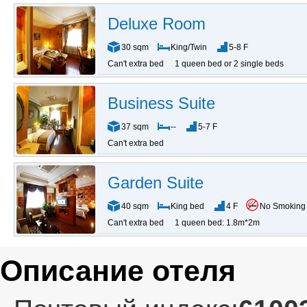
Deluxe Room
30 sqm
King/Twin
5-8 F
Can't extra bed
1 queen bed or 2 single beds
Business Suite
37 sqm
--
5-7 F
Can't extra bed
Garden Suite
40 sqm
King bed
4 F
No Smoking
Can't extra bed
1 queen bed: 1.8m*2m
Описание отеля