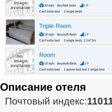
20 sqm
Twin beds
1 F
Can't extra bed
2 single beds
Triple Room
16 sqm
multi Beds
1 F
Can't extra bed
3 single beds: 1.2m*2m
Room
16 sqm
multi Beds
1 F
Can't extra bed
1 queen bed and 1 single bed
Описание отеля
Почтовый индекс:
1101