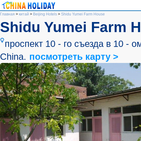
Главная
>
китай
>
Beijing Hotels
>
Shidu Yumei Farm House
Shidu Yumei Farm 
проспект 10 - го съезда в 10 - ом
China.
посмотреть карту >