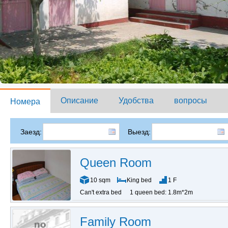
Описание
Удобства
вопросы
Номера
Заезд:
Выезд:
Queen Room
10 sqm
King bed
1 F
Can't extra bed
1 queen bed: 1.8m*2m
Family Room