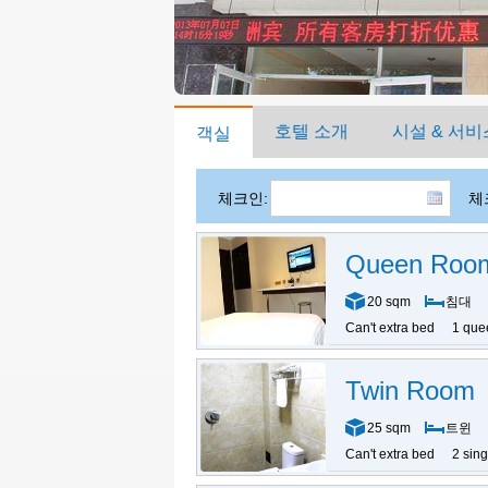
호텔 소개
시설 & 서비
객실
체크인:
체
Queen Roo
20 sqm
침대
Can't extra bed
1 que
Twin Room
25 sqm
트윈
Can't extra bed
2 sin