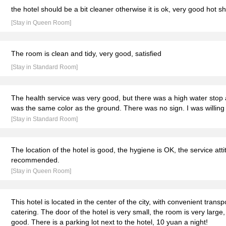
the hotel should be a bit cleaner otherwise it is ok, very good hot s
[Stay in Queen Room]
The room is clean and tidy, very good, satisfied
[Stay in Standard Room]
The health service was very good, but there was a high water stop a
was the same color as the ground. There was no sign. I was willing t
[Stay in Standard Room]
The location of the hotel is good, the hygiene is OK, the service atti
recommended.
[Stay in Queen Room]
This hotel is located in the center of the city, with convenient trans
catering. The door of the hotel is very small, the room is very large
good. There is a parking lot next to the hotel, 10 yuan a night!