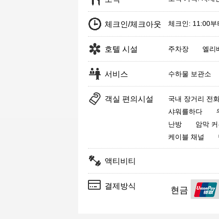
체크인: 11:00
체크인/체크아웃
호텔 시설
주차장
엘리
서비스
수하물 보관소
객실 편의시설
국내 장거리 전
샤워를하다
난방
암막 커
케이블 채널
액티비티
결제방식
현금