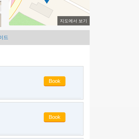
jianjian0
said
:
It's clean and tidy. The
location is very easy to find. It's
definitely worth the price
지도에서 보기
giveall
said
:
Pretty good
brige
said
:
Very comfortable beds and
이드
the hotel is located right in the center.
The rooms were clean. We had a
window facing the street and it was
quite loud because of the traffic
outside.
taoyu880715
said
:
The environment
is good, the location is good, and the
front desk service is good.
peasantar1986
said
:
For going out to
play, it's just to live comfortably. The
service staff here are very good. Full
marks are given to all. You are
welcome to choose here
m02757073
said
:
Economy hotels
have high cost performance because