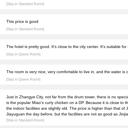
[Stay in Standard Room]
This price is good
[Stay in Standard Room]
The hotel is pretty good. It's close to the city center. It's suitable for
[Stay in Queen Room]
The room is very nice, very comfortable to live in, and the water is 
[Stay in Queen Room]
Just in Zhangye City, not far from the drum tower, there is no specia
is the popular Miao's curly chicken on a DP. Because it is close to the
the indoor facilities are slightly old. The price is higher than that of 
Jiayuguan the day before, but the facilities are not as good as Jinji
[Stay in Standard Room]