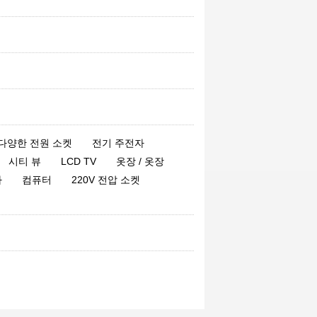
carrieyang0920
said
:
The
environment is good, clean and
hygienic
d02317924
said
:
The hot water is very
large, and it's still very good overall.
d03305860
said
:
Satisfied, good
service!
E05227114
said
:
High cost
performance, convenient to play and
다양한 전원 소켓
전기 주전자
eat in the business district
시티 뷰
LCD TV
옷장 / 옷장
catcody
said
:
The shower in the hotel
파
컴퓨터
220V 전압 소켓
is super large, and the water has the
function of massage. The room is
clean and comfortable, which is quite
satisfactory
aiyou050505
said
:
The location of the
hotel is good, the hygiene is OK, the
service attitude is also good,
recommended.
lmisia
said
:
The room is very nice,