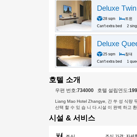
Deluxe Twi
28 sqm
트윈
Can't extra bed
2 sin
Deluxe Que
25 sqm
침대
Can't extra bed
1 que
호텔 소개
우편 번호:
734000
호텔 설립연도:
19
Liang Mao Hotel Zhangye
, 간 쑤 성 식량
선택 할 수 있 습 니 다.시설 이 완벽 하고 환
시설 & 서비스
조식 가격: 자세
조식