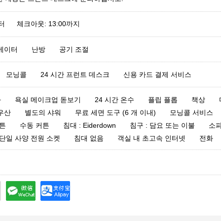
부터 체크아웃: 13:00까지
베이터
난방
공기 조절
모닝콜
24 시간 프런트 데스크
신용 카드 결제 서비스
화
욕실 메이크업 돋보기
24 시간 온수
플립 플롭
책상
우산
별도의 샤워
무료 세면 도구 (6 개 이내)
모닝콜 서비스
튼
수동 커튼
침대 : Eiderdown
침구 : 담요 또는 이불
소
단일 사양 전원 소켓
침대 없음
객실 내 초고속 인터넷
전화