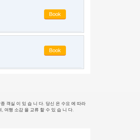
they are booked in advance. The beds
are one meter two, the rooms are
large, and the shower water is very
hot. The hotel is in the downtown
area. There is a large supermarket
next to it for ten minutes. Opposite it is
the characteristic snack Miao's roll
chicken, which is in a good position.
alicia1990
said
:
Good location,
downtown, local people know, you can
take a bus directly from the opposite
of the railway station, and a taxi is 15
yuan. The room is cost-effective and
worth staying
banjo521
said
:
The environment is
good and hygienic. However, the room
종 객실 이 있 습 니 다. 당신 은 수요 에 따라
is a little smaller. Friends who like to
, 여행 소감 을 교류 할 수 있 습 니 다.
live in large rooms had better choose
luxury business rooms.
carriefang
said
:
Good location
Grey_Dai
said
:
The house is big