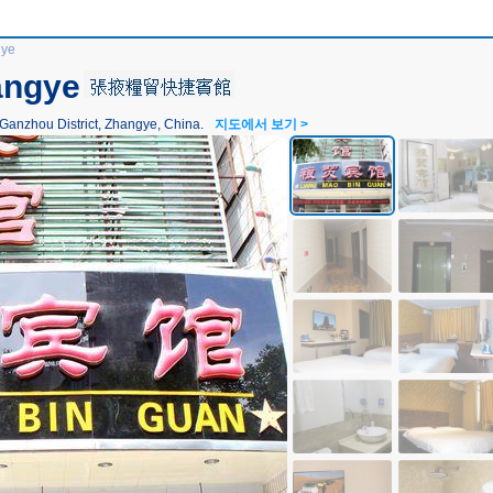
gye
angye
ou District, Zhangye, China.
지도에서 보기 >