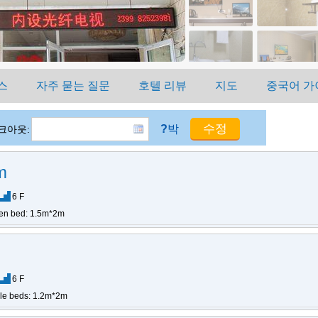
스
자주 묻는 질문
호텔 리뷰
지도
중국어 가
?
박
크아웃:
m
6 F
en bed: 1.5m*2m
6 F
gle beds: 1.2m*2m