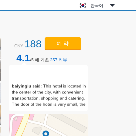
한국어
188
예 약
CNY
4.1
/5 에 기초
257
리뷰
baiyinglu
said
:
This hotel is located in
the center of the city, with convenient
transportation, shopping and catering.
The door of the hotel is very small, the
room is very large, and the
environment is very good. There is a
parking lot next to the hotel, 10 yuan a
night!
Iris was the
said
:
I feel very good.