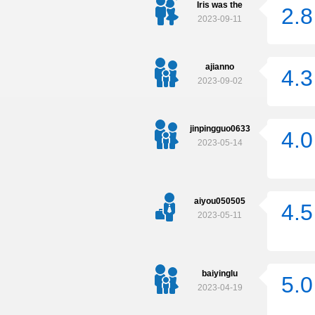
Iris was the
2.8
2023-09-11
ajianno
4.3
2023-09-02
jinpingguo0633
4.0
2023-05-14
aiyou050505
4.5
2023-05-11
baiyinglu
5.0
2023-04-19