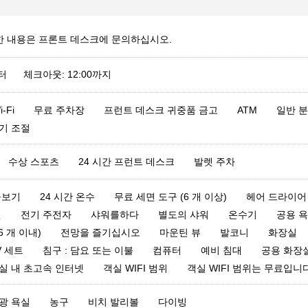
한 내용은 프론트 데스크에 문의하십시오.
부터 체크아웃: 12:00까지
-Fi
무료 주차장
프런트 데스크 귀중품 금고
ATM
일반 
기 조절
수상 스포츠
24 시간 프런트 데스크
발렛 주차
돋보기
24 시간 온수
무료 세면 도구 (6 개 이상)
헤어 드라이어
켓
전기 주전자
샤워를하다
별도의 샤워
온수기
공용 
6 개 이내)
전망을 즐기십시오
마운틴 뷰
발코니
화장실
V 세트
침구 : 담요 또는 이불
컴퓨터
예비 침대
공용 화장
실 내 초고속 인터넷
객실 WIFI 범위
객실 WIFI 범위는 무료입니
광 욕실
농구
비치 발리볼
다이빙