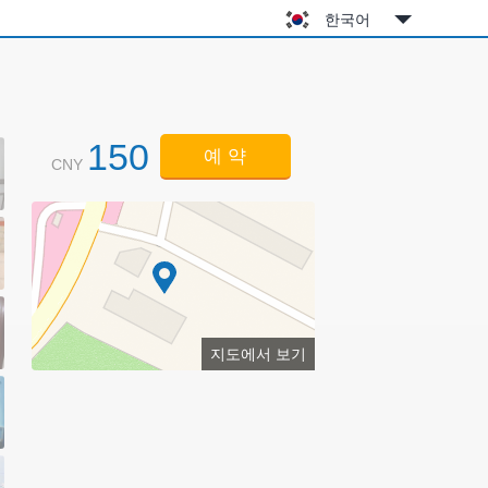
한국어
150
예 약
CNY
지도에서 보기