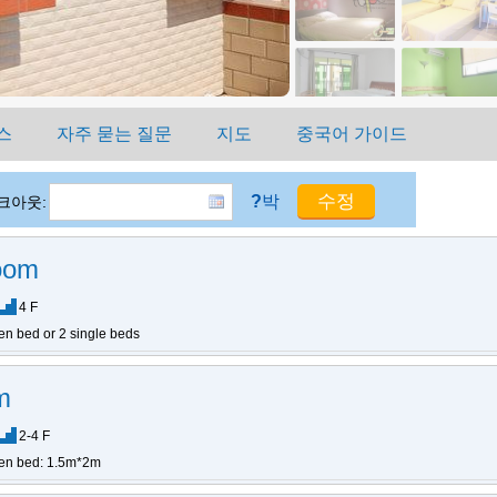
스
자주 묻는 질문
지도
중국어 가이드
?
박
크아웃:
oom
4 F
en bed or 2 single beds
m
2-4 F
en bed: 1.5m*2m