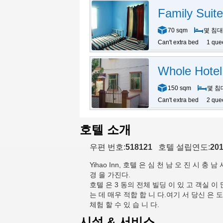
Family Suite
70 sqm
몇 침대
Can't extra bed
1 que
Whole Hotel
150 sqm
몇 침
Can't extra bed
2 que
호텔 소개
우편 번호:
518121
호텔 설립연도:
20
Yihao Inn
, 호텔 은 심 천 남 오 진 시 충 남
경 을 가진다.
호텔 은 3 동의 전체 빌딩 이 있 고 객실 이 
는 데 매우 적합 합 니 다.여기 서 당신 은 도
체험 할 수 있 습 니 다.
시설 & 서비스