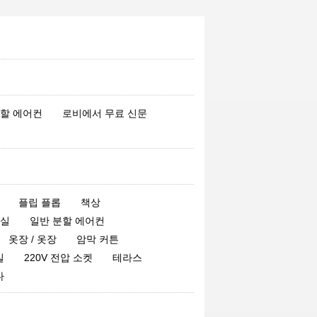
분할 에어컨
로비에서 무료 신문
플립 플롭
책상
욕실
일반 분할 에어컨
옷장 / 옷장
암막 커튼
실
220V 전압 소켓
테라스
다