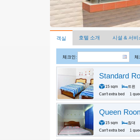
호텔 소개
시설 & 서비
객실
체크인:
체
Standard R
15 sqm
트윈
Can't extra bed
1 que
Queen Roo
15 sqm
침대
Can't extra bed
1 que