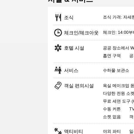
조식 가격: 자세
조식
체크인: 14:00
체크인/체크아웃
호텔 시설
공공 장소에서 Wi
흡연 구역
공
서비스
수하물 보관소
객실 편의시설
욕실 메이크업 
다양한 전원 소
무료 세면 도구 (
수동 커튼
T
소켓 없음
객
액티비티
야외 파티
일