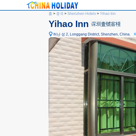
홈
>
중국
>
Shenzhen Hotels
>
Yihao Inn
Yihao Inn
허난 성 2, Longgang District, Shenzhen, China.