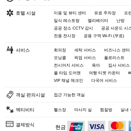
호텔 시설
미용 및 뷰티 센터
유료 주차장
프런
일식 레스토랑
엘리베이터
난방
공공 장소 CCTV 감시
공공 사운드 시
전용 전시장
공용 구역 Wi-Fi (무료)
서비스
회의장
세탁 서비스
비즈니스 센터
모닝콜
픽업 서비스
플로리스트
컨시어지 서비스
육아
집사 서비스
풀 타임 도어맨
여행 티켓 카운터
VIP 채널 체크인
다국어 서비스
객실 편의시설
접근 가능한 객실
액티비티
헬스장
마사지 실
찜질방
실내
결제방식
현금