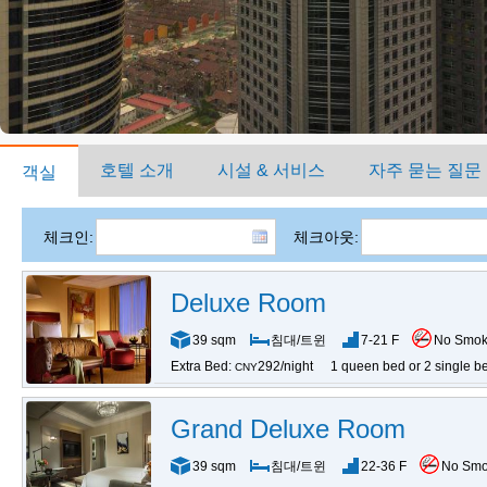
호텔 소개
시설 & 서비스
자주 묻는 질문
객실
체크인:
체크아웃:
Deluxe Room
39 sqm
침대/트윈
7-21 F
No Smok
Extra Bed:
292/night
1 queen bed or 2 single b
CNY
Grand Deluxe Room
39 sqm
침대/트윈
22-36 F
No Smo