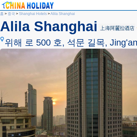
홈
>
중국
>
Shanghai Hotels
>
Alila Shanghai
Alila Shanghai
위해 로 500 호, 석문 길목, Jing'an Di