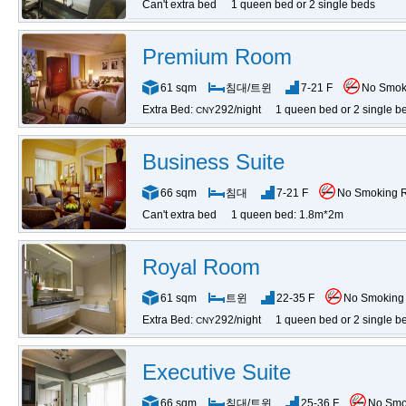
Can't extra bed
1 queen bed or 2 single beds
Premium Room
61 sqm
침대/트윈
7-21 F
No Smok
Extra Bed:
292/night
1 queen bed or 2 single b
CNY
Business Suite
66 sqm
침대
7-21 F
No Smoking 
Can't extra bed
1 queen bed: 1.8m*2m
Royal Room
61 sqm
트윈
22-35 F
No Smoking
Extra Bed:
292/night
1 queen bed or 2 single b
CNY
Executive Suite
66 sqm
침대/트윈
25-36 F
No Smo