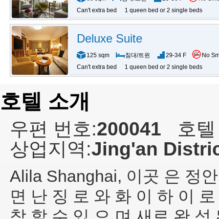
Can't extra bed
1 queen bed or 2 single beds
Deluxe Suite
125 sqm
침대/트윈
29-34 F
No Sm
Can't extra bed
1 queen bed or 2 single beds
호텔 소개
우편 번호:
200041
호텔
상업지역:
Jing'an Distr
Alila Shanghai
, 이곳 은 정
면 난 징 로 와 화 이 하 이 
착 할 수 있 으 며 새로 완 성