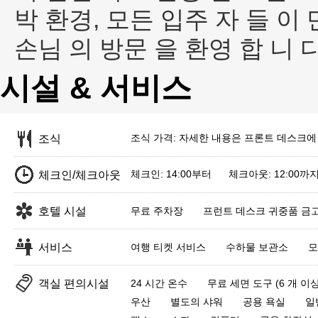
박 환경, 모든 입주 자 들 이 
손님 의 방문 을 환영 합 니 다
시설 & 서비스
조식 가격: 자세한 내용은 프론트 데스크에
조식
체크인: 14:00부터 체크아웃: 12:00까
체크인/체크아웃
호텔 시설
무료 주차장
프런트 데스크 귀중품 금
서비스
여행 티켓 서비스
수하물 보관소
모
객실 편의시설
24 시간 온수
무료 세면 도구 (6 개 이상
우산
별도의 샤워
공용 욕실
일