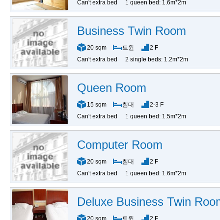
Can't extra bed
1 queen bed: 1.6m*2m
Business Twin Room
20 sqm
트윈
2 F
Can't extra bed
2 single beds: 1.2m*2m
Queen Room
15 sqm
침대
2-3 F
Can't extra bed
1 queen bed: 1.5m*2m
Computer Room
20 sqm
침대
2 F
Can't extra bed
1 queen bed: 1.6m*2m
Deluxe Business Twin Roo
20 sqm
트윈
2 F