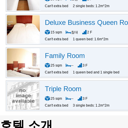
Can't extra bed
2 single beds: 1.2m*2m
Deluxe Business Queen R
15 sqm
침대
2 F
Can't extra bed
1 queen bed: 1.6m*2m
Family Room
25 sqm
--
3 F
Can't extra bed
1 queen bed and 1 single bed
Triple Room
25 sqm
--
3 F
Can't extra bed
3 single beds: 1.2m*2m
호텔 소개