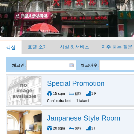
호텔 소개
시설 & 서비스
자주 묻는 질문
객실
체크인:
체크아웃:
Special Promotion
15 sqm
침대
1 F
Can't extra bed
1 tatami
Janpanese Style Room
20 sqm
침대
3 F