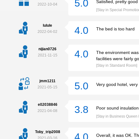
5.0
Satisfied, pretty good
2022-10-04
[Stay in Special Promotio
lulule
4.0
The bed is too hard
2022-04-02
nijian0726
4.0
The environment was f
2021-11-15
facilities were fairly g
[Stay in Standard Room]
jmm1211
5.0
Very good hotel, very 
2021-05-15
e02038846
3.8
Poor sound insulation a
2021-04-08
[Stay in Business Queen
Toby_trip2008
4.0
Overall, it was OK. T
2021-03-16