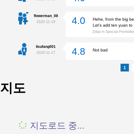
flowerman_08
4.0
Hehe, from the big be
2020-11-19
Let's add ten yuan t
[Stay in Special Promotio
lisufang001
4.8
Not bad
2020-11-17
1
지도
지도로드 중...