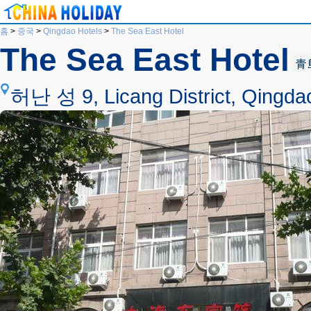
홈
>
중국
>
Qingdao Hotels
>
The Sea East Hotel
The Sea East Hotel
허난 성 9, Licang District, Qingdao