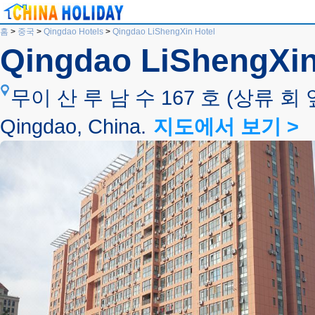
홈
>
중국
>
Qingdao Hotels
>
Qingdao LiShengXin Hotel
Qingdao LiShengXin
무이 산 루 남 수 167 호 (상류 회 옆),
Qingdao, China.
지도에서 보기 >