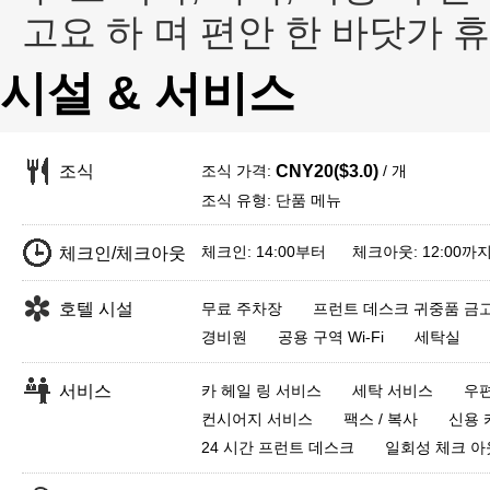
고요 하 며 편안 한 바닷가 휴가
시설 & 서비스
조식 가격:
/ 개
조식
CNY20($3.0)
조식 유형: 단품 메뉴
체크인: 14:00부터 체크아웃: 12:00까
체크인/체크아웃
호텔 시설
무료 주차장
프런트 데스크 귀중품 금
경비원
공용 구역 Wi-Fi
세탁실
서비스
카 헤일 링 서비스
세탁 서비스
우
컨시어지 서비스
팩스 / 복사
신용 
24 시간 프런트 데스크
일회성 체크 아