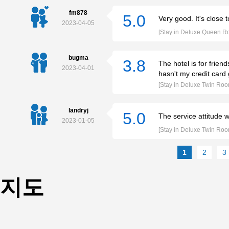
fm878
5.0
Very good. It's close 
2023-04-05
[Stay in Deluxe Queen R
bugma
3.8
The hotel is for frien
2023-04-01
hasn't my credit car
[Stay in Deluxe Twin Roo
landryj
5.0
The service attitude 
2023-01-05
[Stay in Deluxe Twin Roo
1
2
3
지도