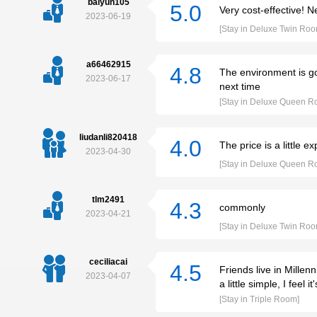
baiyun105
5.0
Very cost-effective! 
2023-06-19
[Stay in Deluxe Twin Roo
a66462915
4.8
The environment is goo
2023-06-17
next time
[Stay in Deluxe Queen R
liudanli820418
4.0
The price is a little 
2023-04-30
[Stay in Deluxe Queen R
tlm2491
4.3
commonly
2023-04-21
[Stay in Deluxe Twin Roo
ceciliacai
4.5
Friends live in Millen
2023-04-07
a little simple, I feel i
[Stay in Triple Room]