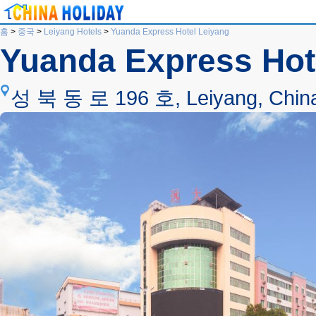
홈
>
중국
>
Leiyang Hotels
>
Yuanda Express Hotel Leiyang
Yuanda Express Hot
성 북 동 로 196 호, Leiyang, Chin