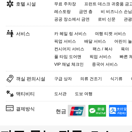
호텔 시설
무료 주차장
프런트 데스크 귀중품 금
레스토랑
금연 층
비 비즈니스 손님
공공 장소에서 금연
로비 신문
관광
서비스
카 헤일 링 서비스
여행 티켓 서비스
픽업 서비스
배달 서비스
어린이 
컨시어지 서비스
팩스 / 복사
육아
풀 타임 도어맨
픽업 서비스
빠른 
VIP 채널 체크인
중국어 서비스
객실 편의시설
구급 상자
의류 건조기
식기류
액티비티
도서관
도보 여행
결제방식
현금