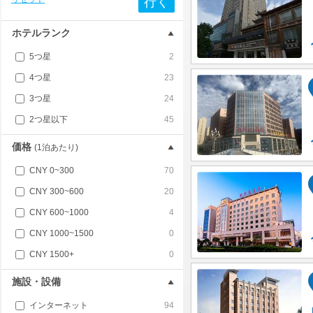
行く
ホテルランク
5つ星
2
4つ星
23
3つ星
24
2つ星以下
45
価格
(1泊あたり)
CNY 0~300
70
CNY 300~600
20
CNY 600~1000
4
CNY 1000~1500
0
CNY 1500+
0
施設・設備
インターネット
94