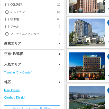
空港送迎
21
レストラン
56
駐車場
68
プール
2
フィットネスセンター
9
商業エリア
空港･鉄道駅
人気エリア
Tianshui(City Center)
地区
Maiji District
Qinzhou District