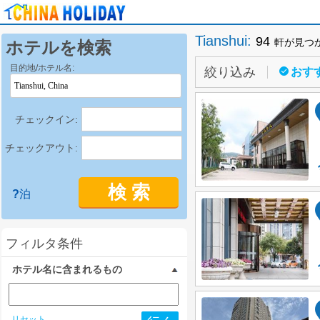
Tianshui
:
94
軒が見つ
ホテルを検索
目的地/ホテル名:
絞り込み
おす
チェックイン:
チェックアウト:
検 索
?
泊
フィルタ条件
ホテル名に含まれるもの
リセット