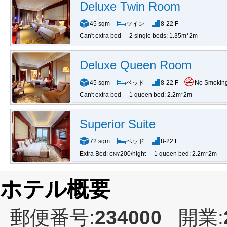
Deluxe Twin Room
45 sqm
ツイン
8-22 F
Can't extra bed
2 single beds: 1.35m*2m
Deluxe Queen Room
45 sqm
ベッド
8-22 F
No Smokin
Can't extra bed
1 queen bed: 2.2m*2m
Superior Suite
72 sqm
ベッド
8-22 F
Extra Bed:
200/night
1 queen bed: 2.2m*2m
CNY
ホテル概要
郵便番号:
234000
開業: