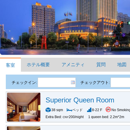
ホテル概要
アメニティ
質問
地図
客室
チェックイン:
チェックアウト:
Superior Queen Room
38 sqm
ベッド
8-22 F
No Smokin
Extra Bed:
200/night
1 queen bed: 2.2m*2m
CNY