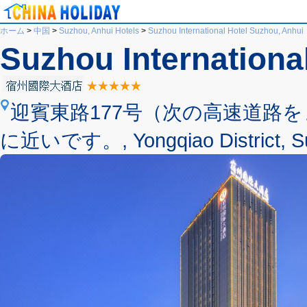
ホーム
>
中国
>
Suzhou, Anhui Hotels
>
Suzhou International Hotel Suzhou, Anhui
Suzhou Internationa
迎賓東路177号（次の高速道路
に近いです。, Yongqiao District, Suz